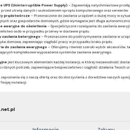
ze UPS (Uninterruptible Power Supply)
– Zapewniają natychmiastowe przełącz
 przed utratą danych i uszkodzeniem sprzętu komputerowego oraz serwerów.
ty prądotwórcze
– Przeznaczone do zasilania urządzeń o dużej mocy w sytu
jnych oraz gospodarstw domowych, gdzie wymagana jest długa autonomicznoś
ze awaryjne do oświetlenia
– Specjalistyczne rozwiązania do zasilania awary
zeństwo osób w przypadku przerwy w dostawie prądu.
 zasilania bateryjnego
– Przeznaczone do podtrzymywania zasilania w urządz
yka domowa, zapewniając ciągłość pracy w przypadku braku prądu.
ia do zasilania awaryjnego
– Oferujemy również szeroki wybór akcesoriów, ta
iających kompleksowe wyposażenie systemów zasilania awaryjnego.
yjne
jest kluczowym elementem każdej instalacji, w której niezawodność dosta
 różnych potrzeb, zapewniające bezpieczeństwo i ciągłość działania Twoich u
zapoznania się z naszą ofertą oraz do skorzystania z doradztwa naszych spec
wojej instalacji.
.net.pl
Informacje
Zakupy