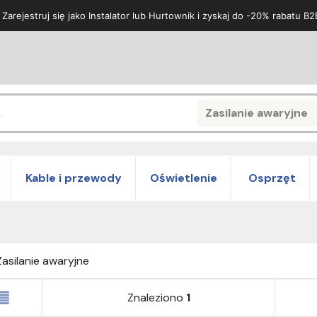
 Zarejestruj się jako Instalator lub Hurtownik i zyskaj do -20% rabatu B2
Zasilanie awaryjne
Search
Kable i przewody
Oświetlenie
Osprzęt
Zasilanie awaryjne
Znaleziono
1