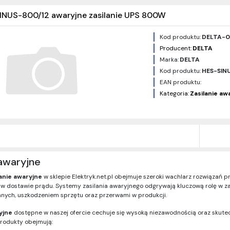
INUS-800/12 awaryjne zasilanie UPS 800W
Kod produktu:
DELTA-
Producent:
DELTA
Marka:
DELTA
Kod produktu:
HES-SIN
EAN produktu:
Kategoria:
Zasilanie aw
 awaryjne
anie awaryjne
w sklepie Elektryk.net.pl obejmuje szeroki wachlarz rozwiązań 
 w dostawie prądu. Systemy zasilania awaryjnego odgrywają kluczową rolę w z
anych, uszkodzeniem sprzętu oraz przerwami w produkcji.
yjne
dostępne w naszej ofercie cechuje się wysoką niezawodnością oraz skut
produkty obejmują: