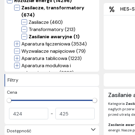
Rozdział energii (14296)
Zasilacze, transformatory
HES-S
(674)
Zasilacze (460)
Transformatory (213)
Zasilanie awaryjne (1)
Aparatura łączeniowa (3534)
Wyzwalacze napięciowe (79)
Aparatura tablicowa (1223)
Aparatura modułowa i
zabezpieczająca (2383)
Filtry
Aparatura pomiarowa (164)
Rozdzielnice i obudowy (3069)
Cena
Zasilanie
Bezpieczniki topikowe (422)
Złączki szynowe i listwy
Kategoria
Zasil
pomiarowe (590)
nagłych przerw
-
przed utratą d
Pozostałe elementy rozdziału
energii (438)
Zasilanie awar
Kasety sterownicze (49)
energii. Nasze 
Dostępność