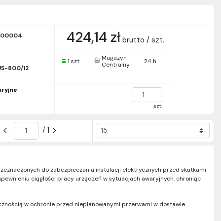
424,14 zł
000004
brutto / szt.
Magazyn
1 szt.
24 h
Centralny
US-800/12
aryjne
szt.
/ 1
przeznaczonych do zabezpieczania instalacji elektrycznych przed skutkami
apewnieniu ciągłości pracy urządzeń w sytuacjach awaryjnych, chroniąc
ecznością w ochronie przed nieplanowanymi przerwami w dostawie