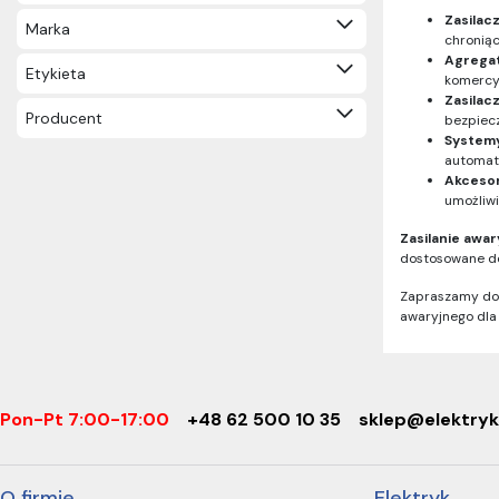
Kondensatory do poprawy
Zasilac
Marka
współczynnika mocy (35)
chroniąc
Agrega
Trasy kablowe (1377)
Etykieta
komercy
Systemy odgromowe (228)
Zasilac
Bloki rozdzielcze (31)
Producent
bezpiec
Systemy
Kable i przewody (3722)
automat
Oświetlenie, oprawy, źródła światła
Akcesor
(3778)
umożliw
Osprzęt instalacyjny (6915)
Zasilanie awar
Monitoring, alarmy, PPOŻ, IT (578)
dostosowane do
Elektronarzędzia, narzędzia, mierniki
Zapraszamy do 
DYMO (1468)
awaryjnego dla T
Wyprzedaż (2084)
Pozostałe (709)
Pon-Pt 7:00-17:00
+48 62 500 10 35
sklep@elektryk
O firmie
Elektryk