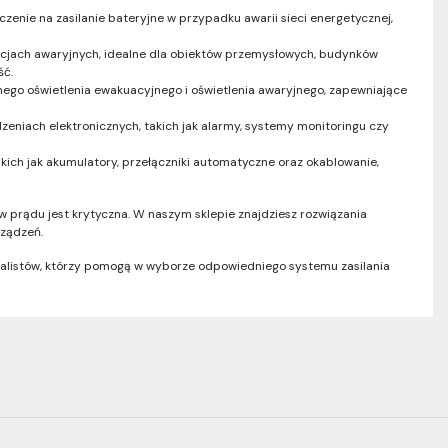
enie na zasilanie bateryjne w przypadku awarii sieci energetycznej,
acjach awaryjnych, idealne dla obiektów przemysłowych, budynków
ć.
jnego oświetlenia ewakuacyjnego i oświetlenia awaryjnego, zapewniające
eniach elektronicznych, takich jak alarmy, systemy monitoringu czy
kich jak akumulatory, przełączniki automatyczne oraz okablowanie,
w prądu jest krytyczna. W naszym sklepie znajdziesz rozwiązania
rządzeń.
jalistów, którzy pomogą w wyborze odpowiedniego systemu zasilania