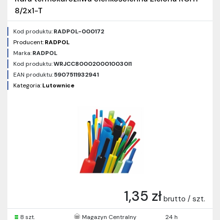
8/2x1-T
Kod produktu:
RADPOL-000172
Producent:
RADPOL
Marka:
RADPOL
Kod produktu:
WRJCC8000200010030I1
EAN produktu:
5907511932941
Kategoria:
Lutownice
1,35 zł
brutto / szt.
8 szt.
Magazyn Centralny
24 h