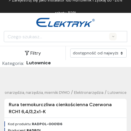
⚡ Zarejestruj się jako Instalator lub Hurtownik i zyskaj do -20%
rabatu B2B!
Search
Filtry
Lutownice
Kategoria:
/
/
ektronarzędzia, narzędzia, mierniki DYMO
Elektronarzędzia
Lutownice
Rura termokurczliwa cienkościenna Czerwona
RCH1 6,4/3,2x1-K
Kod produktu:
RADPOL-000136
Producent:
RADPOL