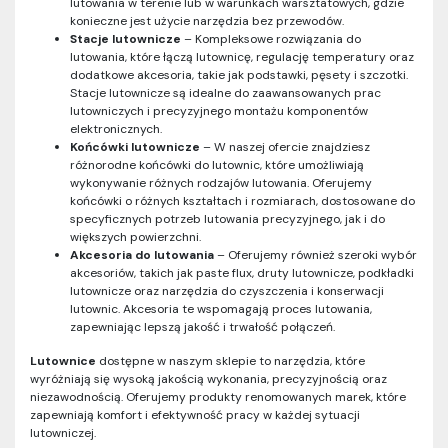
lutowania w terenie lub w warunkach warsztatowych, gdzie
konieczne jest użycie narzędzia bez przewodów.
Stacje lutownicze
– Kompleksowe rozwiązania do
lutowania, które łączą lutownicę, regulację temperatury oraz
dodatkowe akcesoria, takie jak podstawki, pęsety i szczotki.
Stacje lutownicze są idealne do zaawansowanych prac
lutowniczych i precyzyjnego montażu komponentów
elektronicznych.
Końcówki lutownicze
– W naszej ofercie znajdziesz
różnorodne końcówki do lutownic, które umożliwiają
wykonywanie różnych rodzajów lutowania. Oferujemy
końcówki o różnych kształtach i rozmiarach, dostosowane do
specyficznych potrzeb lutowania precyzyjnego, jak i do
większych powierzchni.
Akcesoria do lutowania
– Oferujemy również szeroki wybór
akcesoriów, takich jak paste flux, druty lutownicze, podkładki
lutownicze oraz narzędzia do czyszczenia i konserwacji
lutownic. Akcesoria te wspomagają proces lutowania,
zapewniając lepszą jakość i trwałość połączeń.
Lutownice
dostępne w naszym sklepie to narzędzia, które
wyróżniają się wysoką jakością wykonania, precyzyjnością oraz
niezawodnością. Oferujemy produkty renomowanych marek, które
zapewniają komfort i efektywność pracy w każdej sytuacji
lutowniczej.