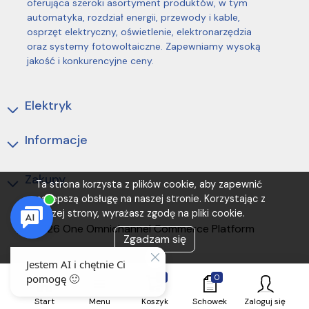
oferująca szeroki asortyment produktów, w tym
automatyka, rozdział energii, przewody i kable,
osprzęt elektryczny, oświetlenie, elektronarzędzia
oraz systemy fotowoltaiczne. Zapewniamy wysoką
jakość i konkurencyjne ceny.
Elektryk
Informacje
Zakupy
Ta strona korzysta z plików cookie, aby zapewnić
najlepszą obsługę na naszej stronie. Korzystając z
naszej strony, wyrażasz zgodę na pliki cookie.
(C) 2026 One Omnichannel Commerce Platform
Zgadzam się
0
0
Start
Menu
Koszyk
Schowek
Zaloguj się