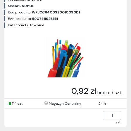
Marka:
RADPOL
Kod produktu:
WRJCC6400320010030D1
EAN produktu:
5907511926551
Kategoria:
Lutownice
0,92 zł
brutto / szt.
114 szt.
Magazyn Centralny
24 h
szt.