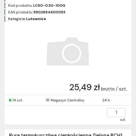
Kod produktu:
LC60-0,50-100G
EAN produktu:
5902884600053
Kategoria:
Lutownice
25,49 zł
brutto / szt.
14 szt.
Magazyn Centralny
24 h
szt.
Rura termokurczliwa cienkościenna Zielona RCH1