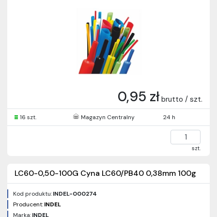
0,95 zł
brutto / szt.
16 szt.
Magazyn Centralny
24 h
szt.
LC60-0,50-100G Cyna LC60/PB40 0,38mm 100g
Kod produktu:
INDEL-000274
Producent:
INDEL
Marka:
INDEL