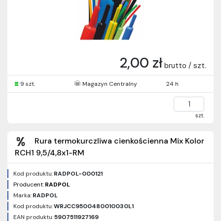
2,00 zł
brutto / szt.
9 szt.
Magazyn Centralny
24 h
szt.
Rura termokurczliwa cienkościenna Mix Kolor
RCH1 9,5/4,8x1-RM
Kod produktu:
RADPOL-000121
Producent:
RADPOL
Marka:
RADPOL
Kod produktu:
WRJCC9500480010030L1
EAN produktu:
5907511927169