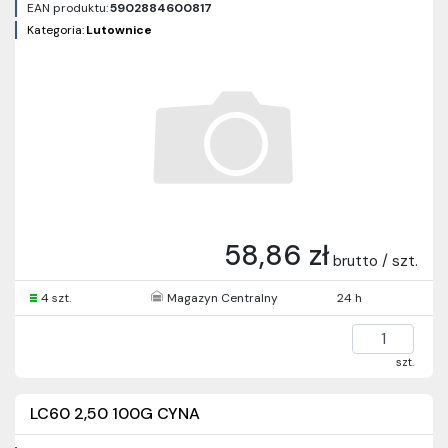
EAN produktu:
5902884600817
Kategoria:
Lutownice
58,86 zł
brutto / szt.
4 szt.
Magazyn Centralny
24 h
szt.
LC60 2,50 100G CYNA