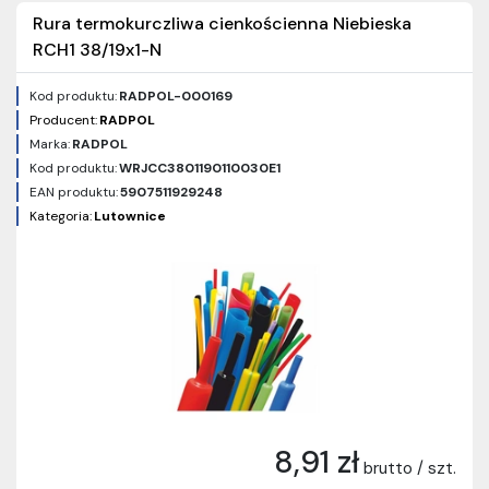
Rura termokurczliwa cienkościenna Niebieska
RCH1 38/19x1-N
Kod produktu:
RADPOL-000169
Producent:
RADPOL
Marka:
RADPOL
Kod produktu:
WRJCC3801190110030E1
EAN produktu:
5907511929248
Kategoria:
Lutownice
8,91 zł
brutto / szt.