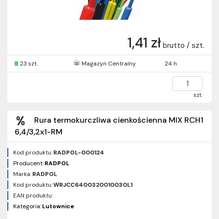
1,41 zł
brutto / szt.
23 szt.
Magazyn Centralny
24 h
szt.
Rura termokurczliwa cienkościenna MIX RCH1
6,4/3,2x1-RM
Kod produktu:
RADPOL-000124
Producent:
RADPOL
Marka:
RADPOL
Kod produktu:
WRJCC6400320010030L1
EAN produktu:
Kategoria:
Lutownice