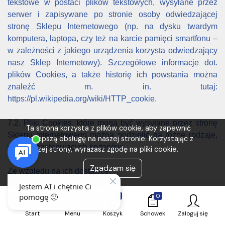
tekstowe w postaci plików tekstowych, wysyłane przez
serwer i zapisywane po stronie osoby odwiedzającej
stronę Sklepu Internetowego (np. na dysku twardym
komputera, laptopa, czy też na karcie pamięci smartfonu –
w zależności z jakiego urządzenia korzysta odwiedzający
nasz Sklep Internetowy). Szczegółowe informacje dot.
plików Cookies, a także historię ich powstania można
znaleźć m. in. tutaj:
https://pl.wikipedia.org/wiki/HTTP_cookie.
7.2. Pliki Cookies, które mogą być wysyłane przez stronę
Ta strona korzysta z plików cookie, aby zapewnić
Sklepu internetowego można podzielić na różne rodzaje,
najlepszą obsługę na naszej stronie. Korzystając z
według następujących kryteriów:
naszej strony, wyrażasz zgodę na pliki cookie.
Zgadzam się
Ze względu na ich dostawcę:
1) własne (tworzone przez stronę Sklepu Internetowego
0
0
Administratora) oraz
Start
Menu
Koszyk
Schowek
Zaloguj się