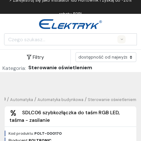
⚡ Zarejestruj się jako Instalator lub Hurtownik i zyskaj do -20%
rabatu B2B!
Search
Filtry
Sterowanie oświetleniem
Kategoria:
/
/
/
Automatyka
Automatyka budynkowa
Sterowanie oświetleniem
SDLC06 szybkozłączka do taśm RGB LED,
taśma - zasilanie
Kod produktu:
POLT-000170
Producent:
POLTRONIC