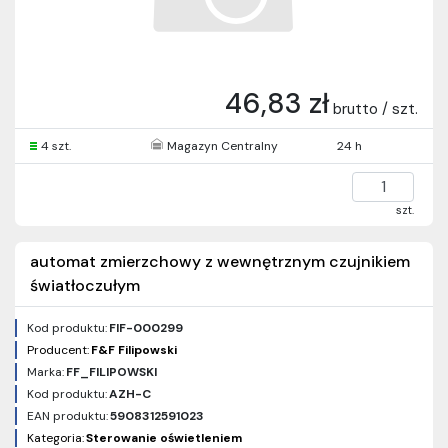
46,83 zł
brutto / szt.
4 szt.
Magazyn Centralny
24 h
szt.
automat zmierzchowy z wewnętrznym czujnikiem
światłoczułym
Kod produktu:
FIF-000299
Producent:
F&F Filipowski
Marka:
FF_FILIPOWSKI
Kod produktu:
AZH-C
EAN produktu:
5908312591023
Kategoria:
Sterowanie oświetleniem