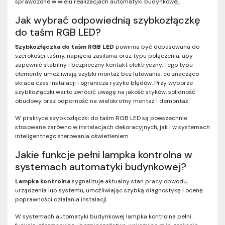
sprawdzone w wielu realizacjach automatyki budynkowej.
Jak wybrać odpowiednią szybkozłączkę
do taśm RGB LED?
Szybkozłączka do taśm RGB LED
powinna być dopasowana do
szerokości taśmy, napięcia zasilania oraz typu połączenia, aby
zapewnić stabilny i bezpieczny kontakt elektryczny. Tego typu
elementy umożliwiają szybki montaż bez lutowania, co znacząco
skraca czas instalacji i ogranicza ryzyko błędów. Przy wyborze
szybkozłączki warto zwrócić uwagę na jakość styków, solidność
obudowy oraz odporność na wielokrotny montaż i demontaż.
W praktyce szybkozłączki do taśm RGB LED są powszechnie
stosowane zarówno w instalacjach dekoracyjnych, jak i w systemach
inteligentnego sterowania oświetleniem.
Jakie funkcje pełni lampka kontrolna w
systemach automatyki budynkowej?
Lampka kontrolna
sygnalizuje aktualny stan pracy obwodu,
urządzenia lub systemu, umożliwiając szybką diagnostykę i ocenę
poprawności działania instalacji.
W systemach automatyki budynkowej lampka kontrolna pełni