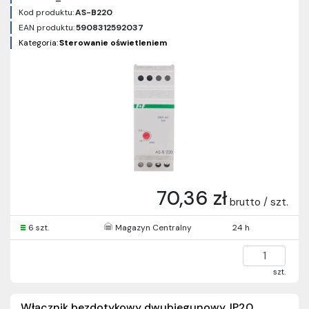
Kod produktu:
AS-B220
EAN produktu:
5908312592037
Kategoria:
Sterowanie oświetleniem
70,36 zł
brutto / szt.
6 szt.
Magazyn Centralny
24 h
szt.
Włącznik bezdotykowy dwubiegunowy, IP20,