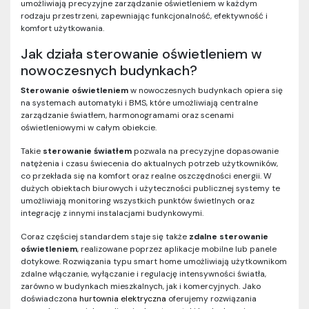
umożliwiają precyzyjne zarządzanie oświetleniem w każdym
rodzaju przestrzeni, zapewniając funkcjonalność, efektywność i
komfort użytkowania.
Jak działa sterowanie oświetleniem w
nowoczesnych budynkach?
Sterowanie oświetleniem
w nowoczesnych budynkach opiera się
na systemach automatyki i BMS, które umożliwiają centralne
zarządzanie światłem, harmonogramami oraz scenami
oświetleniowymi w całym obiekcie.
Takie
sterowanie światłem
pozwala na precyzyjne dopasowanie
natężenia i czasu świecenia do aktualnych potrzeb użytkowników,
co przekłada się na komfort oraz realne oszczędności energii. W
dużych obiektach biurowych i użyteczności publicznej systemy te
umożliwiają monitoring wszystkich punktów świetlnych oraz
integrację z innymi instalacjami budynkowymi.
Coraz częściej standardem staje się także
zdalne sterowanie
oświetleniem
, realizowane poprzez aplikacje mobilne lub panele
dotykowe. Rozwiązania typu smart home umożliwiają użytkownikom
zdalne włączanie, wyłączanie i regulację intensywności światła,
zarówno w budynkach mieszkalnych, jak i komercyjnych. Jako
doświadczona
hurtownia elektryczna
oferujemy rozwiązania