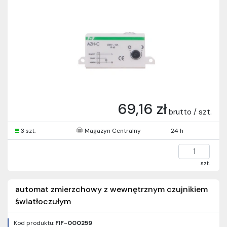
69,16 zł
brutto / szt.
3 szt.
Magazyn Centralny
24 h
szt.
automat zmierzchowy z wewnętrznym czujnikiem
światłoczułym
Kod produktu:
FIF-000259