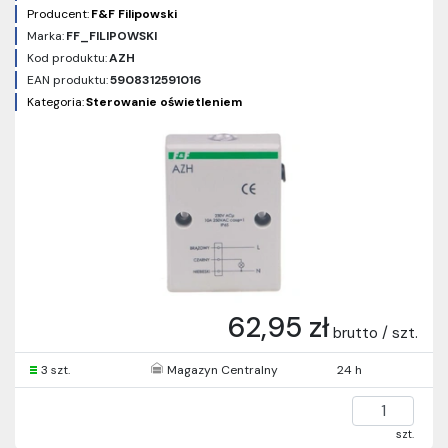
Producent:
F&F Filipowski
Marka:
FF_FILIPOWSKI
Kod produktu:
AZH
EAN produktu:
5908312591016
Kategoria:
Sterowanie oświetleniem
62,95 zł
brutto / szt.
3 szt.
Magazyn Centralny
24 h
szt.