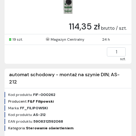
114,35 zł
brutto / szt.
19 szt.
Magazyn Centralny
24 h
szt.
automat schodowy - montaż na szynie DIN; AS-
212
Kod produktu:
FIF-000262
Producent:
F&F Filipowski
Marka:
FF_FILIPOWSKI
Kod produktu:
AS-212
EAN produktu:
5908312592068
Kategoria:
Sterowanie oświetleniem