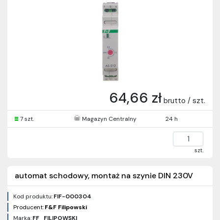
64,66 zł
brutto / szt.
7 szt.
Magazyn Centralny
24 h
szt.
automat schodowy, montaż na szynie DIN 230V
Kod produktu:
FIF-000304
Producent:
F&F Filipowski
Marka:
FF_FILIPOWSKI