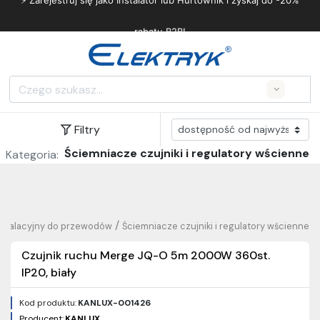
⚡ Zarejestruj się jako Instalator lub Hurtownik i zyskaj do -20%
rabatu B2B!
Search
Filtry
Ściemniacze czujniki i regulatory wścienne
Kategoria:
/
nstalacyjny do przewodów
Ściemniacze czujniki i regulatory wścienne
Czujnik ruchu Merge JQ-O 5m 2000W 360st.
IP20, biały
Kod produktu:
KANLUX-001426
Producent:
KANLUX