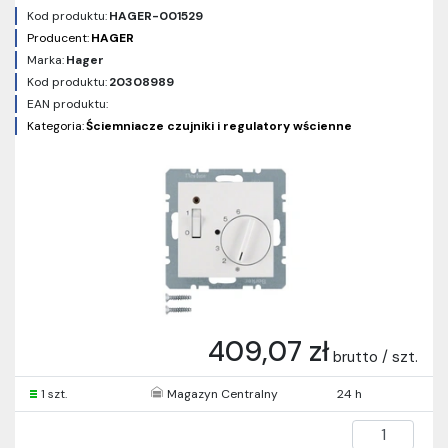
Kod produktu:
HAGER-001529
Producent:
HAGER
Marka:
Hager
Kod produktu:
20308989
EAN produktu:
Kategoria:
Ściemniacze czujniki i regulatory wścienne
409,07 zł
brutto / szt.
1 szt.
Magazyn Centralny
24 h