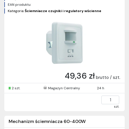
EAN produktu:
Kategoria:
Ściemniacze czujniki i regulatory wścienne
49,36 zł
brutto / szt.
2 szt.
Magazyn Centralny
24 h
szt.
Mechanizm ściemniacza 60-400W