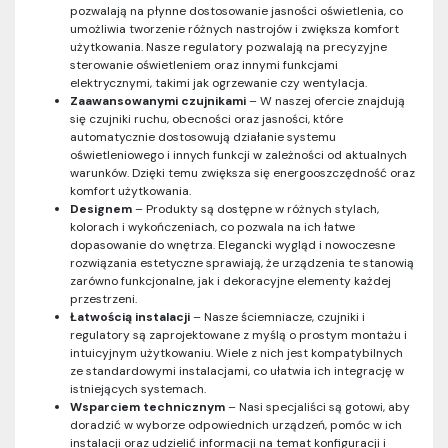
pozwalają na płynne dostosowanie jasności oświetlenia, co
umożliwia tworzenie różnych nastrojów i zwiększa komfort
użytkowania. Nasze regulatory pozwalają na precyzyjne
sterowanie oświetleniem oraz innymi funkcjami
elektrycznymi, takimi jak ogrzewanie czy wentylacja.
Zaawansowanymi czujnikami
– W naszej ofercie znajdują
się czujniki ruchu, obecności oraz jasności, które
automatycznie dostosowują działanie systemu
oświetleniowego i innych funkcji w zależności od aktualnych
warunków. Dzięki temu zwiększa się energooszczędność oraz
komfort użytkowania.
Designem
– Produkty są dostępne w różnych stylach,
kolorach i wykończeniach, co pozwala na ich łatwe
dopasowanie do wnętrza. Elegancki wygląd i nowoczesne
rozwiązania estetyczne sprawiają, że urządzenia te stanowią
zarówno funkcjonalne, jak i dekoracyjne elementy każdej
przestrzeni.
Łatwością instalacji
– Nasze ściemniacze, czujniki i
regulatory są zaprojektowane z myślą o prostym montażu i
intuicyjnym użytkowaniu. Wiele z nich jest kompatybilnych
ze standardowymi instalacjami, co ułatwia ich integrację w
istniejących systemach.
Wsparciem technicznym
– Nasi specjaliści są gotowi, aby
doradzić w wyborze odpowiednich urządzeń, pomóc w ich
instalacji oraz udzielić informacji na temat konfiguracji i