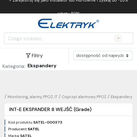
⚡ Zarejestruj się jako Instalator lub Hurtownik i zyskaj do -20%
rabatu B2B!
Search
Filtry
Ekspandery
Kategoria:
/
/
/
Monitoring, alarmy, PPOŻ, IT
Osprzęt alarmowy PPOŻ
Ekspandery
INT-E EKSPANDER 8 WEJŚĆ (Grade)
Kod produktu:
SATEL-000373
Producent:
SATEL
Marka:
SATEL