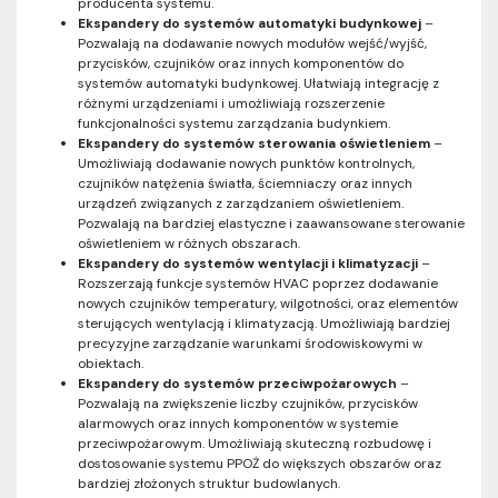
producenta systemu.
Ekspandery do systemów automatyki budynkowej
–
Pozwalają na dodawanie nowych modułów wejść/wyjść,
przycisków, czujników oraz innych komponentów do
systemów automatyki budynkowej. Ułatwiają integrację z
różnymi urządzeniami i umożliwiają rozszerzenie
funkcjonalności systemu zarządzania budynkiem.
Ekspandery do systemów sterowania oświetleniem
–
Umożliwiają dodawanie nowych punktów kontrolnych,
czujników natężenia światła, ściemniaczy oraz innych
urządzeń związanych z zarządzaniem oświetleniem.
Pozwalają na bardziej elastyczne i zaawansowane sterowanie
oświetleniem w różnych obszarach.
Ekspandery do systemów wentylacji i klimatyzacji
–
Rozszerzają funkcje systemów HVAC poprzez dodawanie
nowych czujników temperatury, wilgotności, oraz elementów
sterujących wentylacją i klimatyzacją. Umożliwiają bardziej
precyzyjne zarządzanie warunkami środowiskowymi w
obiektach.
Ekspandery do systemów przeciwpożarowych
–
Pozwalają na zwiększenie liczby czujników, przycisków
alarmowych oraz innych komponentów w systemie
przeciwpożarowym. Umożliwiają skuteczną rozbudowę i
dostosowanie systemu PPOŻ do większych obszarów oraz
bardziej złożonych struktur budowlanych.