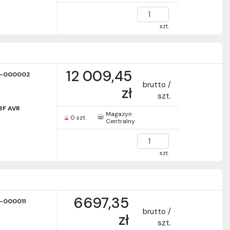
szt.
12 009,45
-000002
brutto /
zł
szt.
3F AVR
Magazyn
0 szt.
Centralny
szt.
6697,35
-000011
brutto /
zł
szt.