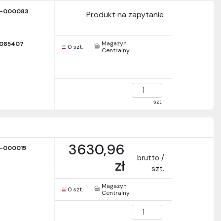
-000083
Produkt na zapytanie
Magazyn
9085407
0 szt.
Centralny
szt.
3630,96
-000015
brutto /
zł
szt.
Magazyn
0 szt.
Centralny