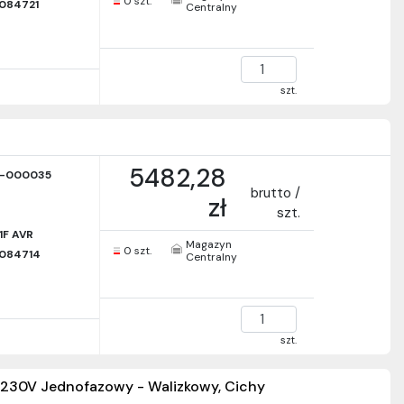
0 szt.
084721
Centralny
szt.
5482,28
-000035
brutto /
zł
szt.
1F AVR
Magazyn
0 szt.
084714
Centralny
szt.
230V Jednofazowy - Walizkowy, Cichy