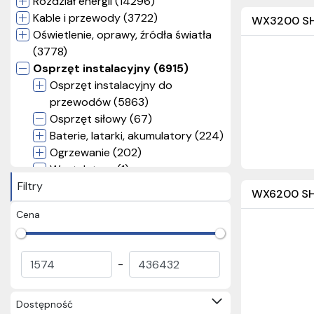
Rozdział energii (14296)
Kable i przewody (3722)
WX3200 SH
Oświetlenie, oprawy, źródła światła
(3778)
Osprzęt instalacyjny (6915)
Osprzęt instalacyjny do
przewodów (5863)
Osprzęt siłowy (67)
Baterie, latarki, akumulatory (224)
Ogrzewanie (202)
Wentylatory (1)
Filtry
Wideodomofony, domofony,
WX6200 SH
dzwonki (127)
Cena
Inne akcesoria elektryczne
(431)
Osprzęt RTV, SAT, CATV, LTE
-
(49)
KNX i BMS (110)
Prostowniki (1)
Dostępność