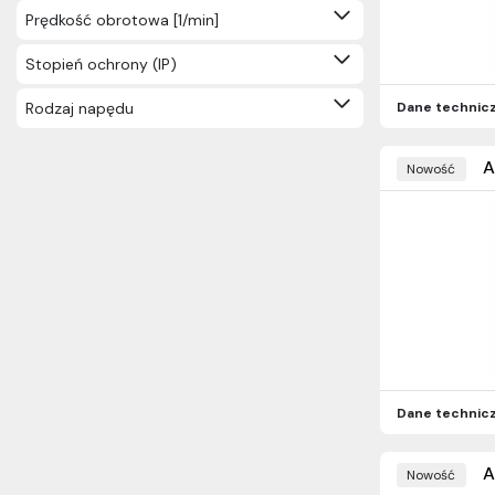
Prędkość obrotowa [1/min]
Stopień ochrony (IP)
Rodzaj napędu
Dane technic
A
Nowość
Dane technic
A
Nowość