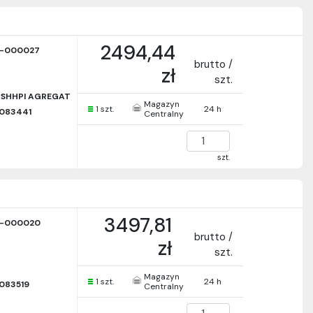
2494,44
-000027
brutto /
zł
szt.
SHHPI AGREGAT
Magazyn
1 szt.
24 h
083441
Centralny
szt.
3497,81
-000020
brutto /
zł
szt.
Magazyn
1 szt.
24 h
083519
Centralny