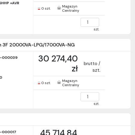
SHHP +AVR
Magazyn
0 szt.
Centralny
szt.
zem 3F 20000VA-LPG/17000VA-NG
30 274,40
-000039
brutto /
zł
szt.
0
Magazyn
0 szt.
Centralny
szt.
45 714,84
-000017