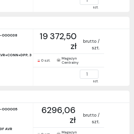
szt.
19 372,50
-000038
brutto /
zł
szt.
AVR+CONN+DPP, 3
Magazyn
0 szt.
Centralny
szt.
6296,06
-000005
brutto /
zł
szt.
3F AVR
Magazyn