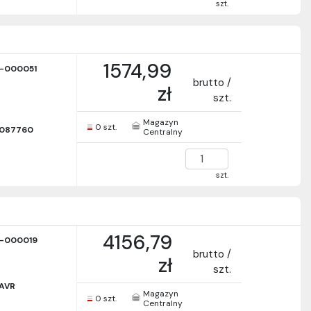
szt.
1574,99
-000051
brutto /
zł
szt.
Magazyn
0 szt.
9087760
Centralny
szt.
4156,79
-000019
brutto /
zł
szt.
AVR
Magazyn
0 szt.
Centralny