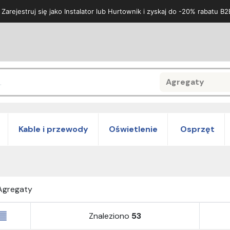
 Zarejestruj się jako Instalator lub Hurtownik i zyskaj do -20% rabatu B2
Agregaty
Search
Kable i przewody
Oświetlenie
Osprzęt
Agregaty
Znaleziono
53