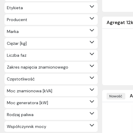
Elektronika, podzespoły i
Etykieta
części (21)
Lampki choinkowe (20)
Producent
Agregat 12
Wtyczki i gniazda przenośne
(65)
Marka
Inne wyposażenie
Ciężar [kg]
elektrotechniczne (69)
Chemia, aerozole, preparaty
Liczba faz
(43)
Agregaty (53)
Zakres napięcia znamionowego
Monitoring, alarmy, PPOŻ, IT (578)
Częstotliwość
Elektronarzędzia, narzędzia, mierniki
DYMO (1468)
Moc znamionowa [kVA]
Wyprzedaż (2084)
A
Nowość
Pozostałe (709)
Moc generatora [kW]
Rodzaj paliwa
Współczynnik mocy