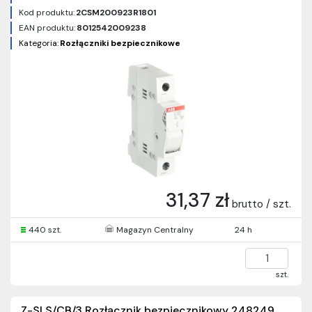
Kod produktu:
2CSM200923R1801
EAN produktu:
8012542009238
Kategoria:
Rozłączniki bezpiecznikowe
31,37 zł
brutto / szt.
440 szt.
Magazyn Centralny
24 h
szt.
Z-SLS/CB/3 Rozłącznik bezpiecznikowy 248249