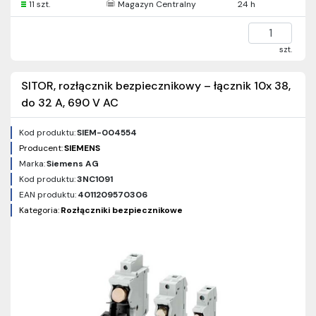
11 szt.
Magazyn Centralny
24 h
szt.
SITOR, rozłącznik bezpiecznikowy – łącznik 10x 38,
do 32 A, 690 V AC
Kod produktu:
SIEM-004554
Producent:
SIEMENS
Marka:
Siemens AG
Kod produktu:
3NC1091
EAN produktu:
4011209570306
Kategoria:
Rozłączniki bezpiecznikowe