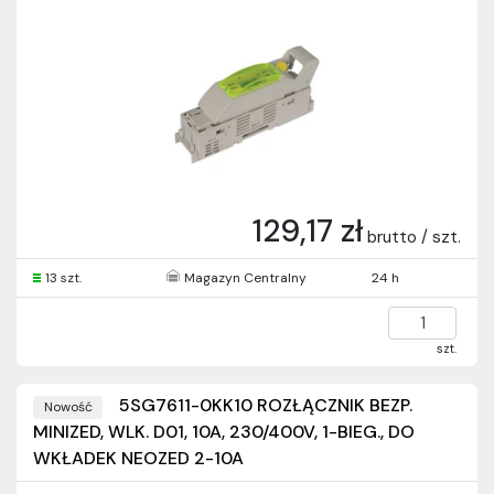
129,17 zł
brutto / szt.
13 szt.
Magazyn Centralny
24 h
szt.
5SG7611-0KK10 ROZŁĄCZNIK BEZP.
Nowość
MINIZED, WLK. D01, 10A, 230/400V, 1-BIEG., DO
WKŁADEK NEOZED 2-10A