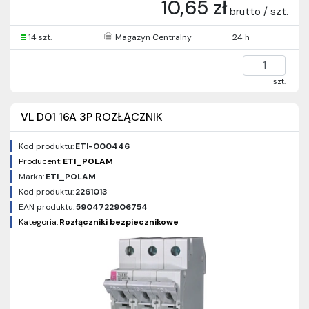
10,65 zł
brutto / szt.
14 szt.
Magazyn Centralny
24 h
szt.
VL D01 16A 3P ROZŁĄCZNIK
Kod produktu:
ETI-000446
Producent:
ETI_POLAM
Marka:
ETI_POLAM
Kod produktu:
2261013
EAN produktu:
5904722906754
Kategoria:
Rozłączniki bezpiecznikowe