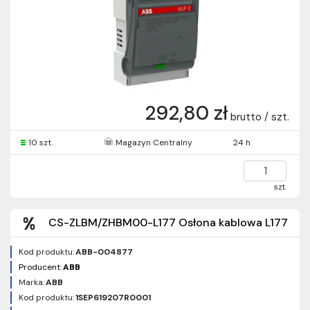
292,80 zł
brutto / szt.
10 szt.
Magazyn Centralny
24 h
szt.
CS-ZLBM/ZHBM00-L177 Osłona kablowa L177
Kod produktu:
ABB-004877
Producent:
ABB
Marka:
ABB
Kod produktu:
1SEP619207R0001