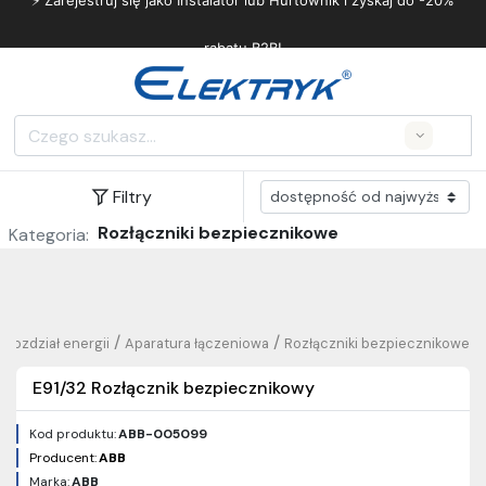
⚡ Zarejestruj się jako Instalator lub Hurtownik i zyskaj do -20%
rabatu B2B!
Search
Filtry
Rozłączniki bezpiecznikowe
Kategoria:
/
/
Rozdział energii
Aparatura łączeniowa
Rozłączniki bezpiecznikowe
E91/32 Rozłącznik bezpiecznikowy
Kod produktu:
ABB-005099
Producent:
ABB
Marka:
ABB