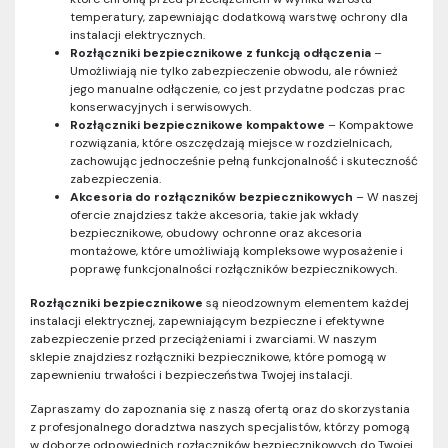
temperatury, zapewniając dodatkową warstwę ochrony dla
instalacji elektrycznych.
Rozłączniki bezpiecznikowe z funkcją odłączenia
–
Umożliwiają nie tylko zabezpieczenie obwodu, ale również
jego manualne odłączenie, co jest przydatne podczas prac
konserwacyjnych i serwisowych.
Rozłączniki bezpiecznikowe kompaktowe
– Kompaktowe
rozwiązania, które oszczędzają miejsce w rozdzielnicach,
zachowując jednocześnie pełną funkcjonalność i skuteczność
zabezpieczenia.
Akcesoria do rozłączników bezpiecznikowych
– W naszej
ofercie znajdziesz także akcesoria, takie jak wkłady
bezpiecznikowe, obudowy ochronne oraz akcesoria
montażowe, które umożliwiają kompleksowe wyposażenie i
poprawę funkcjonalności rozłączników bezpiecznikowych.
Rozłączniki bezpiecznikowe
są nieodzownym elementem każdej
instalacji elektrycznej, zapewniającym bezpieczne i efektywne
zabezpieczenie przed przeciążeniami i zwarciami. W naszym
sklepie znajdziesz rozłączniki bezpiecznikowe, które pomogą w
zapewnieniu trwałości i bezpieczeństwa Twojej instalacji.
Zapraszamy do zapoznania się z naszą ofertą oraz do skorzystania
z profesjonalnego doradztwa naszych specjalistów, którzy pomogą
w doborze odpowiednich rozłączników bezpiecznikowych do Twojej