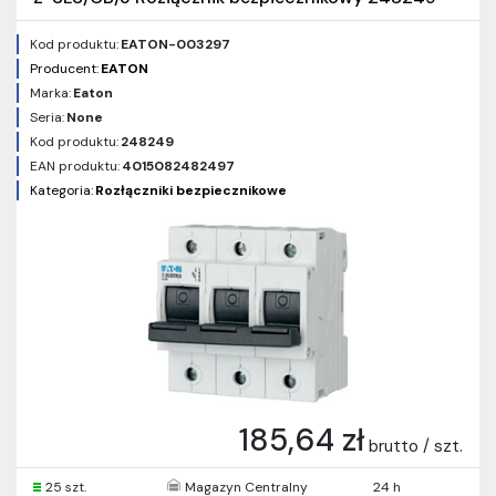
Kod produktu:
EATON-003297
Producent:
EATON
Marka:
Eaton
Seria:
None
Kod produktu:
248249
EAN produktu:
4015082482497
Kategoria:
Rozłączniki bezpiecznikowe
185,64 zł
brutto / szt.
25 szt.
Magazyn Centralny
24 h