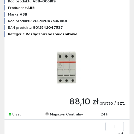
Kod produktu:
ABB-005189
Producent:
ABB
Marka:
ABB
Kod produktu:
2CSM204753R1801
EAN produktu:
8012542047537
Kategoria:
Rozłączniki bezpiecznikowe
88,10 zł
brutto / szt.
8 szt.
Magazyn Centralny
24 h
szt.