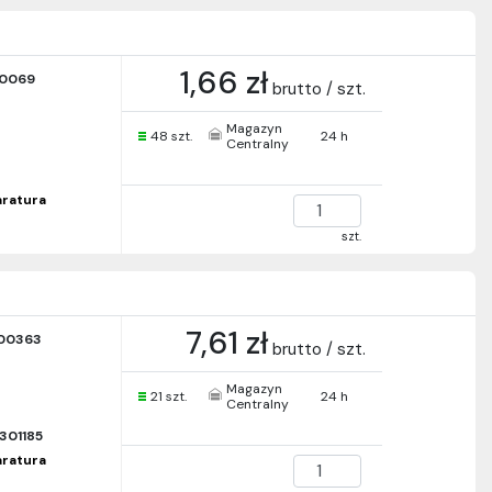
1,66 zł
00069
brutto / szt.
Magazyn
48 szt.
24 h
Centralny
paratura
szt.
7,61 zł
00363
brutto / szt.
Magazyn
21 szt.
24 h
Centralny
301185
paratura