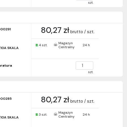
szt.
80,27 zł
00291
brutto / szt.
Magazyn
4 szt.
24 h
Centralny
/10A SKALA
paratura
szt.
80,27 zł
000285
brutto / szt.
Magazyn
3 szt.
24 h
Centralny
/10A SKALA