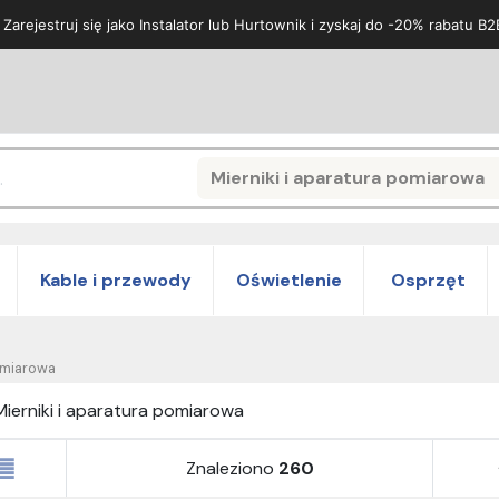
 Zarejestruj się jako Instalator lub Hurtownik i zyskaj do -20% rabatu B2
Mierniki i aparatura pomiarowa
Search
Kable i przewody
Oświetlenie
Osprzęt
pomiarowa
Mierniki i aparatura pomiarowa
Znaleziono
260