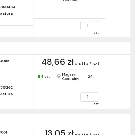
0160434
paratura
szt.
48,66 zł
0085
brutto / szt.
Magazyn
6 szt.
24 h
Centralny
513262
paratura
szt.
13,05 zł
051