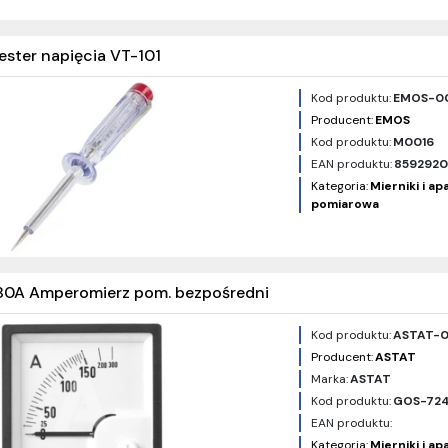
ester napięcia VT-101
Kod produktu:
EMOS-0
Producent:
EMOS
Kod produktu:
M0016
EAN produktu:
8592920
Kategoria:
Mierniki i a
pomiarowa
0A Amperomierz pom. bezpośredni
Kod produktu:
ASTAT-
Producent:
ASTAT
Marka:
ASTAT
Kod produktu:
GOS-72
EAN produktu:
Kategoria:
Mierniki i a