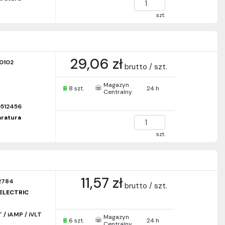
szt.
29,06 zł
0102
brutto / szt.
Magazyn
8 szt.
24 h
Centralny
512456
paratura
szt.
11,57 zł
2784
brutto / szt.
ELECTRIC
 / iAMP / iVLT
Magazyn
6 szt.
24 h
Centralny