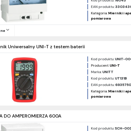
Kod produktu:
16043
EAN produktu:
330343
Kategoria:
Mierniki i a
pomiarowa
zne
nik Uniwersalny UNI-T z testem baterii
Kod produktu:
UNIT-00
Producent:
UNI-T
Marka:
UNITT
Kod produktu:
UT131B
EAN produktu:
6935750
Kategoria:
Mierniki i a
pomiarowa
LA DO AMPEROMIERZA 600A
Kod produktu:
SCH-003