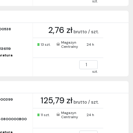
szt.
2,76 zł
00538
brutto / szt.
Magazyn
13 szt.
24 h
Centralny
136119
paratura
szt.
125,79 zł
000399
brutto / szt.
Magazyn
11 szt.
24 h
Centralny
40800000B00
paratura