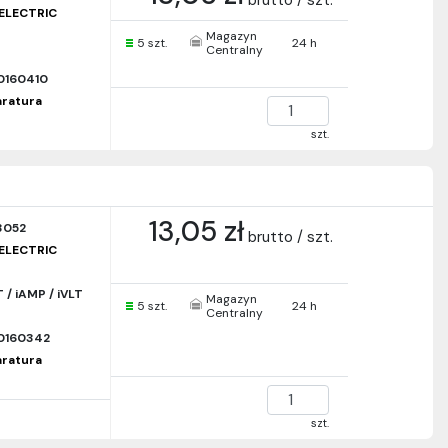
brutto / szt.
ELECTRIC
Magazyn
5 szt.
24 h
Centralny
0160410
paratura
szt.
13,05 zł
3052
brutto / szt.
ELECTRIC
 / iAMP / iVLT
Magazyn
5 szt.
24 h
Centralny
0160342
paratura
szt.