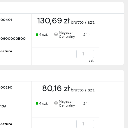
130,69 zł
000401
brutto / szt.
Magazyn
4 szt.
24 h
Centralny
30600000B00
paratura
szt.
80,16 zł
000290
brutto / szt.
Magazyn
4 szt.
24 h
Centralny
/10A
paratura