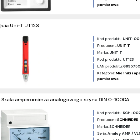
pomiarowa
ęcia Uni-T UT12S
Kod produktu:
UNIT-00
Producent:
UNIT T
Marka:
UNIT T
Kod produktu:
UT12S
EAN produktu:
6935750
Kategoria:
Mierniki i a
pomiarowa
 Skala amperomierza analogowego szyna DIN 0-1000A
Kod produktu:
SCH-00
Producent:
SCHNEIDER 
Marka:
SCHNEIDER
Seria:
Analog AMP / VLT