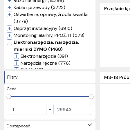
Rozdział energii (14296)
Kable i przewody (3722)
Przejście 
Oświetlenie, oprawy, źródła światła
(3778)
Osprzęt instalacyjny (6915)
Monitoring, alarmy, PPOŻ, IT (578)
Elektronarzędzia, narzędzia,
mierniki DYMO (1468)
Elektronarzędzia (391)
Narzędzia ręczne (776)
DYMO (37)
Filtry
Mierniki i aparatura pomiarowa
MS-18 Próbn
(260)
Cena
Akcesoria BHP (4)
Wyprzedaż (2084)
Pozostałe (709)
-
Dostępność