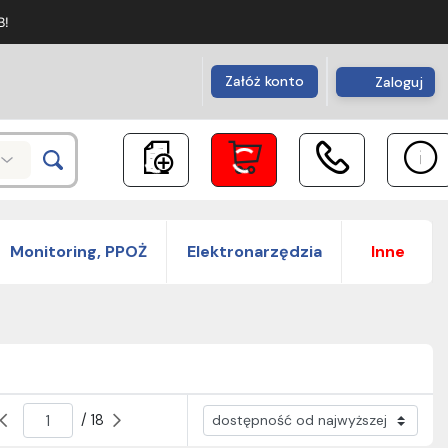
B!
Załóż konto
Zaloguj
Monitoring, PPOŻ
Elektronarzędzia
Inne
/ 18