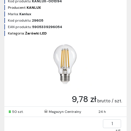
Kod produktu:
KANLUX-001394
Producent:
KANLUX
Marka:
Kanlux
Kod produktu:
29605
EAN produktu:
5905339296054
Kategoria:
Żarówki LED
9,78 zł
brutto / szt.
50 szt.
Magazyn Centralny
24 h
szt.