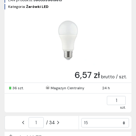
EAN produktu:
5905339619815
Kategoria:
Żarówki LED
6,57 zł
brutto / szt.
36 szt.
Magazyn Centralny
24 h
szt.
/ 34