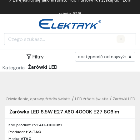
⚡ Zarejestruj się jako Instalator lub Hurtownik i zyskaj do -20%
rabatu B2B!
Search
Filtry
Żarówki LED
Kategoria:
/
/
/
Oświetlenie, oprawy, źródła światła
LED źródła światła
Żarówki LED
Żarówka LED 8.5W E27 A60 4000K E27 806lm
Kod produktu:
VTAC-000051
Producent:
V-TAC
Marka:
VTAC