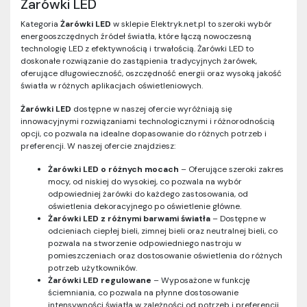
Żarówki LED
Kategoria
Żarówki LED
w sklepie Elektryk.net.pl to szeroki wybór
energooszczędnych źródeł światła, które łączą nowoczesną
technologię LED z efektywnością i trwałością. Żarówki LED to
doskonałe rozwiązanie do zastąpienia tradycyjnych żarówek,
oferujące długowieczność, oszczędność energii oraz wysoką jakość
światła w różnych aplikacjach oświetleniowych.
Żarówki LED
dostępne w naszej ofercie wyróżniają się
innowacyjnymi rozwiązaniami technologicznymi i różnorodnością
opcji, co pozwala na idealne dopasowanie do różnych potrzeb i
preferencji. W naszej ofercie znajdziesz:
Żarówki LED o różnych mocach
– Oferujące szeroki zakres
mocy, od niskiej do wysokiej, co pozwala na wybór
odpowiedniej żarówki do każdego zastosowania, od
oświetlenia dekoracyjnego po oświetlenie główne.
Żarówki LED z różnymi barwami światła
– Dostępne w
odcieniach ciepłej bieli, zimnej bieli oraz neutralnej bieli, co
pozwala na stworzenie odpowiedniego nastroju w
pomieszczeniach oraz dostosowanie oświetlenia do różnych
potrzeb użytkowników.
Żarówki LED regulowane
– Wyposażone w funkcję
ściemniania, co pozwala na płynne dostosowanie
intensywności światła w zależności od potrzeb i preferencji.