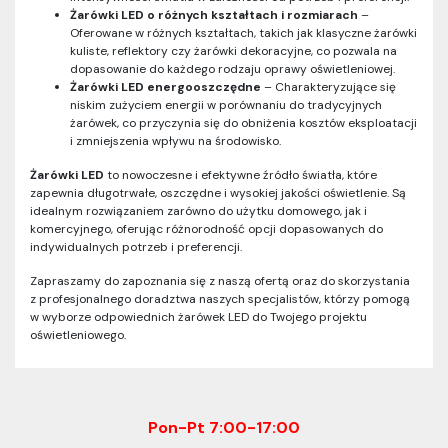
Żarówki LED o różnych kształtach i rozmiarach
–
Oferowane w różnych kształtach, takich jak klasyczne żarówki
kuliste, reflektory czy żarówki dekoracyjne, co pozwala na
dopasowanie do każdego rodzaju oprawy oświetleniowej.
Żarówki LED energooszczędne
– Charakteryzujące się
niskim zużyciem energii w porównaniu do tradycyjnych
żarówek, co przyczynia się do obniżenia kosztów eksploatacji
i zmniejszenia wpływu na środowisko.
Żarówki LED
to nowoczesne i efektywne źródło światła, które
zapewnia długotrwałe, oszczędne i wysokiej jakości oświetlenie. Są
idealnym rozwiązaniem zarówno do użytku domowego, jak i
komercyjnego, oferując różnorodność opcji dopasowanych do
indywidualnych potrzeb i preferencji.
Zapraszamy do zapoznania się z naszą ofertą oraz do skorzystania
z profesjonalnego doradztwa naszych specjalistów, którzy pomogą
w wyborze odpowiednich żarówek LED do Twojego projektu
oświetleniowego.
Pon-Pt 7:00-17:00