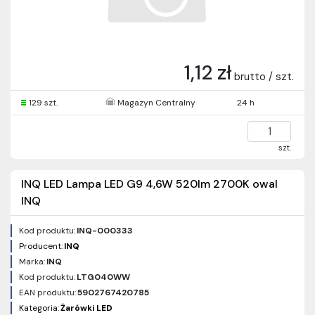
1,12 zł
brutto / szt.
129 szt.
Magazyn Centralny
24 h
szt.
INQ LED Lampa LED G9 4,6W 520lm 2700K owal
INQ
Kod produktu:
INQ-000333
Producent:
INQ
Marka:
INQ
Kod produktu:
LTG040WW
EAN produktu:
5902767420785
Kategoria:
Żarówki LED