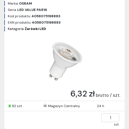
Marka:
OSRAM
Seria:
LED VALUE PAR16
Kod produktu:
4058075198883
EAN produktu:
4058075198883
Kategoria:
Żarówki LED
6,32 zł
brutto / szt.
92 szt.
Magazyn Centralny
24 h
szt.