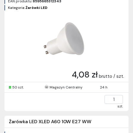
EAN produktu:
8595665312343
Kategoria:
Żarówki LED
4,08 zł
brutto / szt.
50 szt.
Magazyn Centralny
24 h
szt.
Żarówka LED XLED A60 10W E27 WW