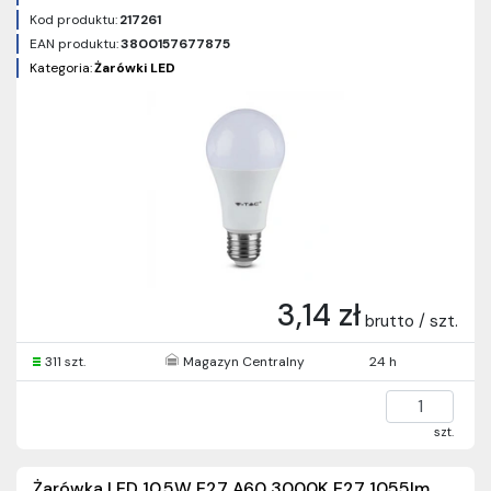
Kod produktu:
217261
EAN produktu:
3800157677875
Kategoria:
Żarówki LED
3,14 zł
brutto / szt.
311 szt.
Magazyn Centralny
24 h
szt.
Żarówka LED 10.5W E27 A60 3000K E27 1055lm