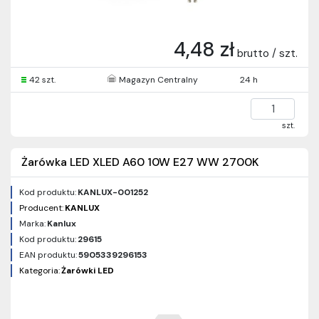
4,48 zł
brutto / szt.
42 szt.
Magazyn Centralny
24 h
szt.
Żarówka LED XLED A60 10W E27 WW 2700K
Kod produktu:
KANLUX-001252
Producent:
KANLUX
Marka:
Kanlux
Kod produktu:
29615
EAN produktu:
5905339296153
Kategoria:
Żarówki LED