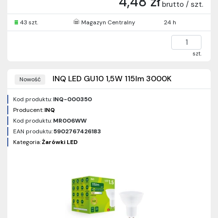
4,48 zł
brutto / szt.
43 szt.
Magazyn Centralny
24 h
szt.
INQ LED GU10 1,5W 115lm 3000K
Nowość
Kod produktu:
INQ-000350
Producent:
INQ
Kod produktu:
MR006WW
EAN produktu:
5902767426183
Kategoria:
Żarówki LED