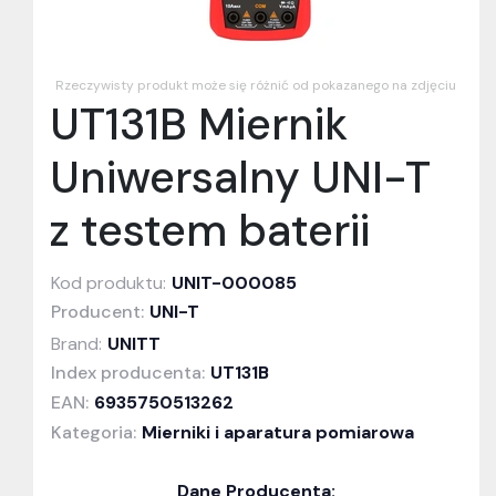
Rzeczywisty produkt może się różnić od pokazanego na zdjęciu
UT131B Miernik
Uniwersalny UNI-T
z testem baterii
Kod produktu:
UNIT-000085
Producent:
UNI-T
Brand:
UNITT
Index producenta:
UT131B
EAN:
6935750513262
Kategoria:
Mierniki i aparatura pomiarowa
Dane Producenta: