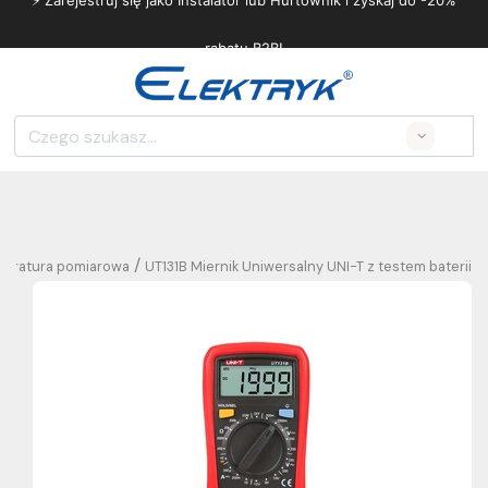
⚡ Zarejestruj się jako Instalator lub Hurtownik i zyskaj do -20%
rabatu B2B!
Search
/
 aparatura pomiarowa
UT131B Miernik Uniwersalny UNI-T z testem baterii