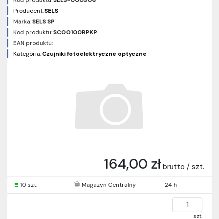
Kod produktu:
SELS-000306
Producent:
SELS
Marka:
SELS SP
Kod produktu:
SCOO100RPKP
EAN produktu:
Kategoria:
Czujniki fotoelektryczne optyczne
164,00 zł
brutto / szt.
10 szt.
Magazyn Centralny
24 h
szt.