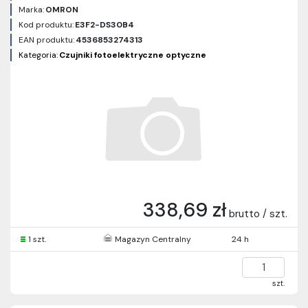
Marka:
OMRON
Kod produktu:
E3F2-DS30B4
EAN produktu:
4536853274313
Kategoria:
Czujniki fotoelektryczne optyczne
338,69 zł
brutto / szt.
1 szt.
Magazyn Centralny
24 h
szt.