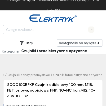
⚡ Zarejestruj się jako Instalator lub Hurtownik i zyskaj do -20%
rabatu B2B!
Search
Filtry
Czujniki fotoelektryczne optyczne
Kategoria:
/
/
owa
Czujniki i sondy przemysłowe
Czujniki fotoelektryczne optyczne
SCOO100RPKP Czujnik odbiciowy 100 mm, M18,
PBT, osiowa, odbiciowy, PNP, NO+NC, kon.M12, 10-
30VDC, L82 .