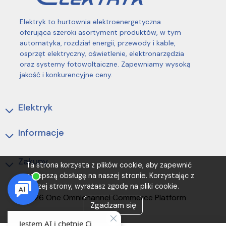
Elektryk to hurtownia elektroenergetyczna
oferująca szeroki asortyment produktów, w tym
automatyka, rozdział energii, przewody i kable,
osprzęt elektryczny, oświetlenie, elektronarzędzia
oraz systemy fotowoltaiczne. Zapewniamy wysoką
jakość i konkurencyjne ceny.
Elektryk
Informacje
Zakupy
Ta strona korzysta z plików cookie, aby zapewnić
najlepszą obsługę na naszej stronie. Korzystając z
naszej strony, wyrażasz zgodę na pliki cookie.
(C) 2026 One Omnichannel Commerce Platform
Zgadzam się