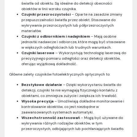
światła od obiektu. Są idealne do detekcji obecności
obiektów w linii wzroku czujnika.
Czujniki przezroczystości
– Oparte na zasadzie zmiany
przepuszczalności światła przez obiekt. Stosowane do
wykrywania przezroczystych lub półprzezroczystych
materiałów.
Czujniki z odbiornikiem i nadajnikiem
– Mają osobne
jednostki nadawcze i odbiorcze, które mogą być stosowane
w większych odległościach lub trudnych warunkach.
Czujniki laserowe
– Wykorzystują technologię laserową do
precyzyjnego pomiaru odległości oraz detekcji obiektów,
oferując wyjątkową dokładność.
Główne zalety czujników fotoelektrycznych optycznych to:
Bezstykowe działanie
– Dzięki wykorzystaniu światła do
detekcji, czujniki te nie wymagają fizycznego kontaktu z
obiektami, co zmniejsza zużycie i zwiększa ich trwałość.
Wysoka precyzja
– Umożliwiają dokładne monitorowanie i
kontrolowanie obiektów, co jest niezbędne w
zaawansowanych systemach automatyki.
Wszechstronność zastosowań
– Mogą być używane do
wykrywania różnych rodzajów obiektów, w tym
przezroczystych, odbijających lub pochłaniających światło.