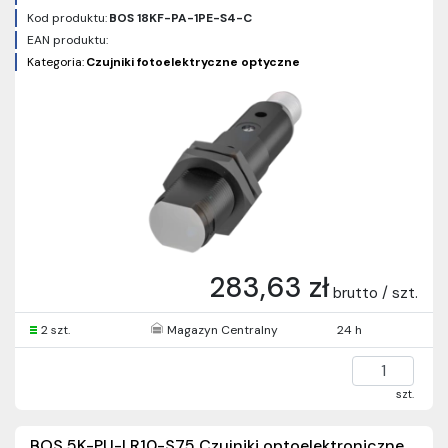
Kod produktu:
BOS 18KF-PA-1PE-S4-C
EAN produktu:
Kategoria:
Czujniki fotoelektryczne optyczne
283,63 zł
brutto / szt.
2 szt.
Magazyn Centralny
24 h
szt.
BOS 5K-PU-LR10-S75 Czujniki optoelektroniczne