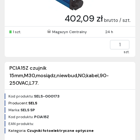
402,09 zł
brutto / szt.
1 szt.
Magazyn Centralny
24 h
szt.
PCIA15Z czujnik
15mm,M30,mosiądz,niewbud,NO,kabel,90-
250VAC,L77.
Kod produktu:
SELS-000173
Producent:
SELS
Marka:
SELS SP
Kod produktu:
PCIA15Z
EAN produktu:
Kategoria:
Czujniki fotoelektryczne optyczne