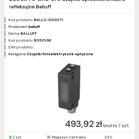
refleksyjne Balluff
Kod produktu:
BALLU-000071
Producent:
balluff
Marka:
BALLUFF
Kod produktu:
BOS01JW
EAN produktu:
Kategoria:
Czujniki fotoelektryczne optyczne
493,92 zł
brutto / szt.
2 szt.
Magazyn Centralny
24 h