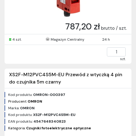
787,20 zł
brutto / szt.
4 szt.
Magazyn Centralny
24 h
szt.
XS2F-M12PVC4S5M-EU Przewód z wtyczką 4 pin
do czujnika 5m czarny
Kod produktu:
OMRON-000397
Producent:
OMRON
Marka:
OMRON
Kod produktu:
XS2F-M12PVC4S5M-EU
EAN produktu:
4547648340823
Kategoria:
Czujniki fotoelektryczne optyczne