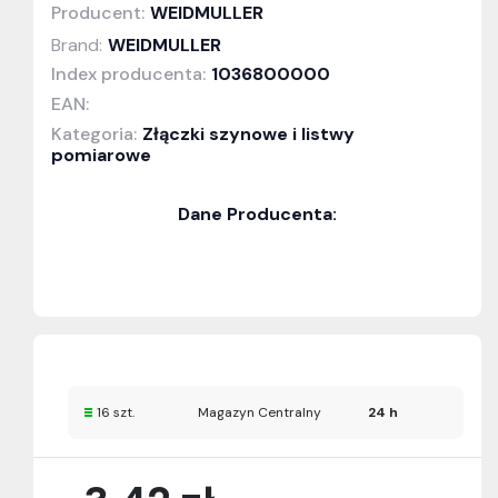
Producent:
WEIDMULLER
Brand:
WEIDMULLER
Index producenta:
1036800000
EAN:
Kategoria:
Złączki szynowe i listwy
pomiarowe
Dane Producenta:
16 szt.
Magazyn Centralny
24 h