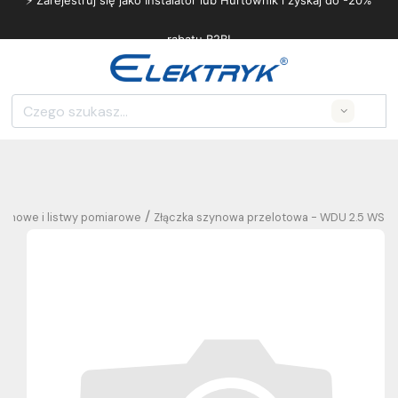
⚡ Zarejestruj się jako Instalator lub Hurtownik i zyskaj do -20%
rabatu B2B!
Search
/
szynowe i listwy pomiarowe
Złączka szynowa przelotowa - WDU 2.5 WS