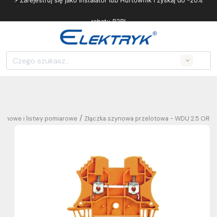
⚡ Zarejestruj się jako Instalator lub Hurtownik i zyskaj do -20%
rabatu B2B!
Search
/
szynowe i listwy pomiarowe
Złączka szynowa przelotowa - WDU 2.5 OR