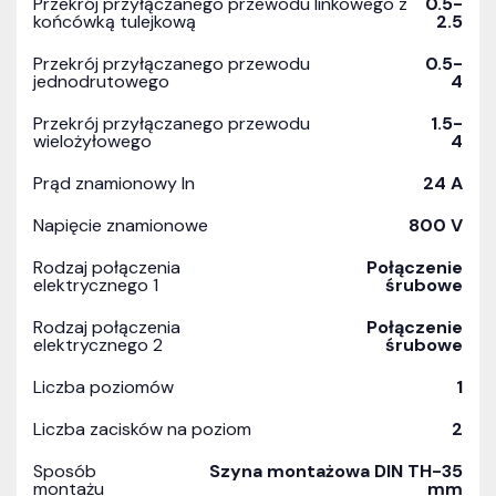
Przekrój przyłączanego przewodu linkowego z
0.5-
końcówką tulejkową
2.5
Przekrój przyłączanego przewodu
0.5-
jednodrutowego
4
Przekrój przyłączanego przewodu
1.5-
wielożyłowego
4
Prąd znamionowy In
24 A
Napięcie znamionowe
800 V
Rodzaj połączenia
Połączenie
elektrycznego 1
śrubowe
Rodzaj połączenia
Połączenie
elektrycznego 2
śrubowe
Liczba poziomów
1
Liczba zacisków na poziom
2
Sposób
Szyna montażowa DIN TH-35
montażu
mm