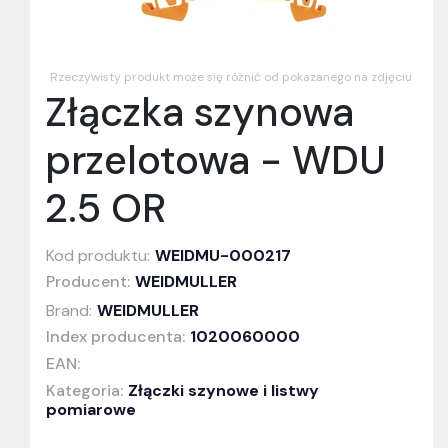
Rzeczywisty produkt może się różnić od pokazanego na zdjęciu
Złączka szynowa
przelotowa - WDU
2.5 OR
Kod produktu:
WEIDMU-000217
Producent:
WEIDMULLER
Brand:
WEIDMULLER
Index producenta:
1020060000
EAN:
Kategoria:
Złączki szynowe i listwy
pomiarowe