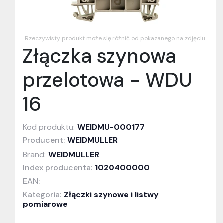
Rzeczywisty produkt może się różnić od pokazanego na zdjęciu
Złączka szynowa
przelotowa - WDU
16
Kod produktu:
WEIDMU-000177
Producent:
WEIDMULLER
Brand:
WEIDMULLER
Index producenta:
1020400000
EAN:
Kategoria:
Złączki szynowe i listwy
pomiarowe