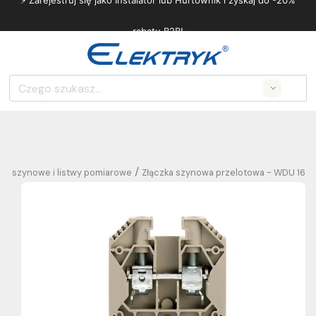
⚡ Zarejestruj się jako Instalator lub Hurtownik i zyskaj do -20%
rabatu B2B!
Search
/
zki szynowe i listwy pomiarowe
Złączka szynowa przelotowa - WDU 16