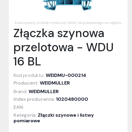
Rzeczywisty produkt może się różnić od pokazanego na zdjęciu
Złączka szynowa
przelotowa - WDU
16 BL
Kod produktu:
WEIDMU-000214
Producent:
WEIDMULLER
Brand:
WEIDMULLER
Index producenta:
1020480000
EAN:
Kategoria:
Złączki szynowe i listwy
pomiarowe