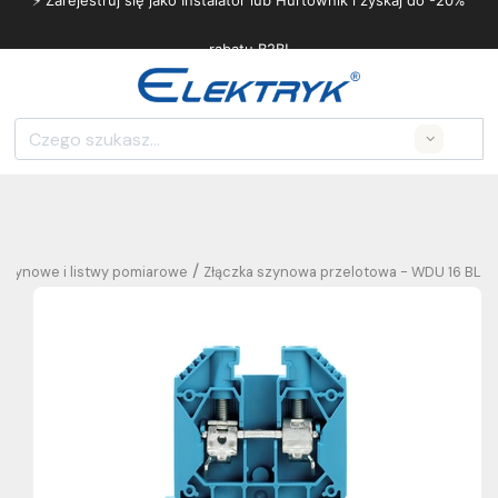
⚡ Zarejestruj się jako Instalator lub Hurtownik i zyskaj do -20%
rabatu B2B!
Search
/
 szynowe i listwy pomiarowe
Złączka szynowa przelotowa - WDU 16 BL