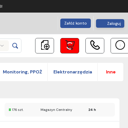
B!
Załóż konto
Zaloguj
Monitoring, PPOŻ
Elektronarzędzia
Inne
176 szt.
Magazyn Centralny
24 h