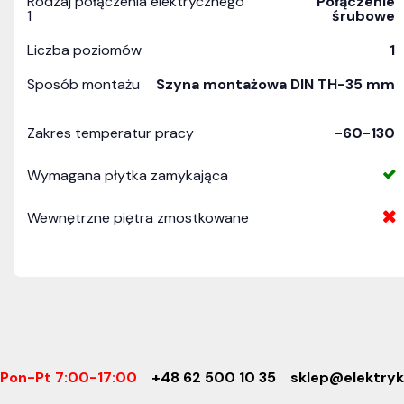
Rodzaj połączenia elektrycznego
Połączenie
1
śrubowe
Liczba poziomów
1
Sposób montażu
Szyna montażowa DIN TH-35 mm
Zakres temperatur pracy
-60-130
Wymagana płytka zamykająca
Wewnętrzne piętra zmostkowane
Pon-Pt 7:00-17:00
+48 62 500 10 35
sklep@elektryk