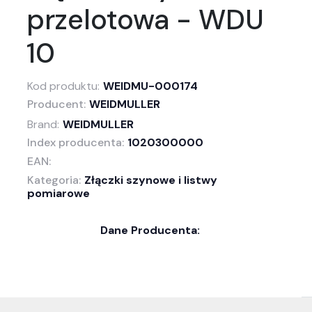
przelotowa - WDU
10
Kod produktu:
WEIDMU-000174
Producent:
WEIDMULLER
Brand:
WEIDMULLER
Index producenta:
1020300000
EAN:
Kategoria:
Złączki szynowe i listwy
pomiarowe
Dane Producenta: