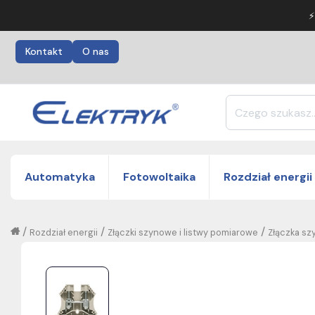
⚡
Kontakt
O nas
Automatyka
Fotowoltaika
Rozdział energii
/
/
/
Rozdział energii
Złączki szynowe i listwy pomiarowe
Złączka sz