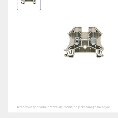
Rzeczywisty produkt może się różnić od pokazanego na zdjęciu