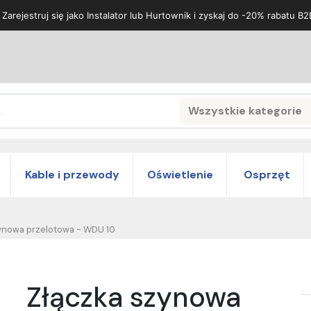
 Zarejestruj się jako Instalator lub Hurtownik i zyskaj do -20% rabatu B2
Wszystkie kategorie
Search
Kable i przewody
Oświetlenie
Osprzęt
ynowa przelotowa - WDU 10
Złączka szynowa