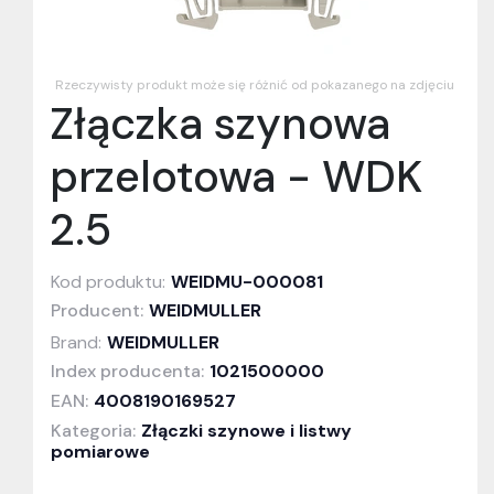
Rzeczywisty produkt może się różnić od pokazanego na zdjęciu
Złączka szynowa
przelotowa - WDK
2.5
Kod produktu:
WEIDMU-000081
Producent:
WEIDMULLER
Brand:
WEIDMULLER
Index producenta:
1021500000
EAN:
4008190169527
Kategoria:
Złączki szynowe i listwy
pomiarowe