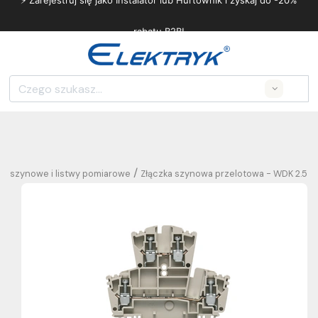
⚡ Zarejestruj się jako Instalator lub Hurtownik i zyskaj do -20%
rabatu B2B!
Search
/
zki szynowe i listwy pomiarowe
Złączka szynowa przelotowa - WDK 2.5