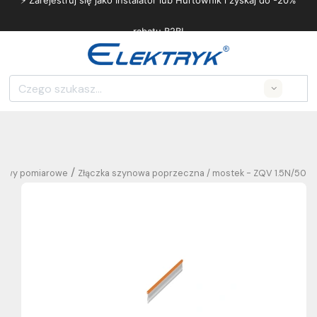
⚡ Zarejestruj się jako Instalator lub Hurtownik i zyskaj do -20%
rabatu B2B!
Search
/
listwy pomiarowe
Złączka szynowa poprzeczna / mostek - ZQV 1.5N/50