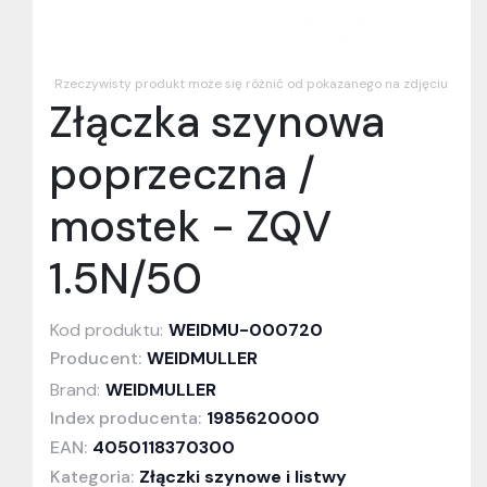
Rzeczywisty produkt może się różnić od pokazanego na zdjęciu
Złączka szynowa
poprzeczna /
mostek - ZQV
1.5N/50
Kod produktu:
WEIDMU-000720
Producent:
WEIDMULLER
Brand:
WEIDMULLER
Index producenta:
1985620000
EAN:
4050118370300
Kategoria:
Złączki szynowe i listwy