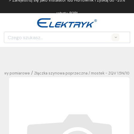
⚡ Zarejestruj się jako Instalator lub Hurtownik i zyskaj do -20%
rabatu B2B!
Search
/
listwy pomiarowe
Złączka szynowa poprzeczna / mostek - ZQV 1.5N/10