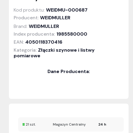
Kod produktu:
WEIDMU-000687
Producent:
WEIDMULLER
Brand:
WEIDMULLER
Index producenta:
1985580000
EAN:
4050118370416
Kategoria:
Złączki szynowe i listwy
pomiarowe
Dane Producenta:
21 szt.
Magazyn Centralny
24 h