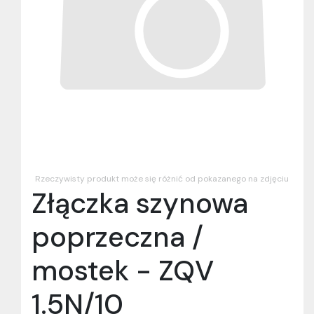
Rzeczywisty produkt może się różnić od pokazanego na zdjęciu
Złączka szynowa
poprzeczna /
mostek - ZQV
1.5N/10