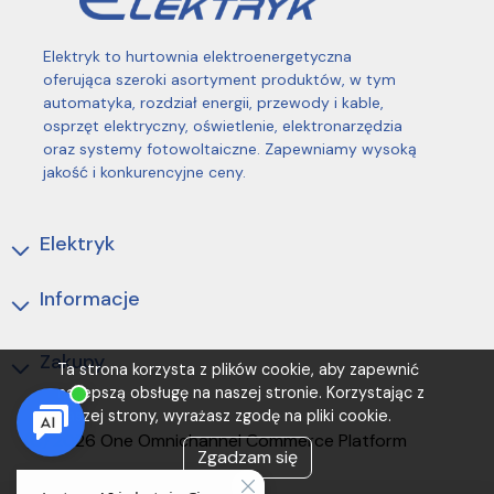
Elektryk to hurtownia elektroenergetyczna
oferująca szeroki asortyment produktów, w tym
automatyka, rozdział energii, przewody i kable,
osprzęt elektryczny, oświetlenie, elektronarzędzia
oraz systemy fotowoltaiczne. Zapewniamy wysoką
jakość i konkurencyjne ceny.
Elektryk
Informacje
Zakupy
Ta strona korzysta z plików cookie, aby zapewnić
najlepszą obsługę na naszej stronie. Korzystając z
naszej strony, wyrażasz zgodę na pliki cookie.
(C) 2026 One Omnichannel Commerce Platform
Zgadzam się