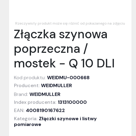
Rzeczywisty produkt może się różnić od pokazanego na zdjęciu
Złączka szynowa
poprzeczna /
mostek - Q 10 DLI
Kod produktu:
WEIDMU-000668
Producent:
WEIDMULLER
Brand:
WEIDMULLER
Index producenta:
1313100000
EAN:
4008190167622
Kategoria:
Złączki szynowe i listwy
pomiarowe