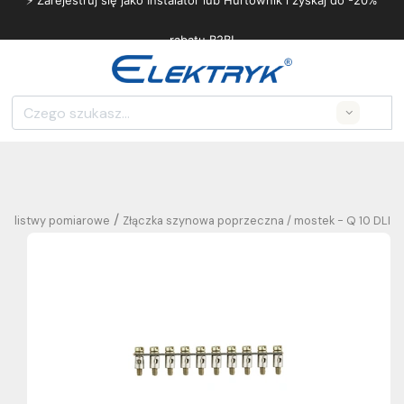
⚡ Zarejestruj się jako Instalator lub Hurtownik i zyskaj do -20%
rabatu B2B!
Search
/
e i listwy pomiarowe
Złączka szynowa poprzeczna / mostek - Q 10 DLI