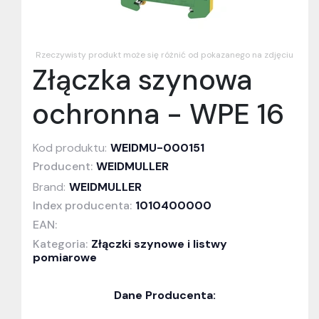
Rzeczywisty produkt może się różnić od pokazanego na zdjęciu
Złączka szynowa
ochronna - WPE 16
Kod produktu:
WEIDMU-000151
Producent:
WEIDMULLER
Brand:
WEIDMULLER
Index producenta:
1010400000
EAN:
Kategoria:
Złączki szynowe i listwy
pomiarowe
Dane Producenta: