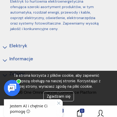
Elektryk to hurtownia elektroenergetyczna
oferująca szeroki asortyment produktów, w tym
automatyka, rozdział energii, przewody i kable,
osprzęt elektryczny, oświetlenie, elektronarzędzia
oraz systemy fotowoltaiczne. Zapewniamy wysoką
jakość i konkurencyjne ceny.
Elektryk
Informacje
Zakupy
Ta strona korzysta z plików cookie, aby zapewnić
najlepszą obsługę na naszej stronie. Korzystając z
naszej strony, wyrażasz zgodę na pliki cookie.
(C) 2026 One Omnichannel Commerce Platform
Zgadzam się
0
0