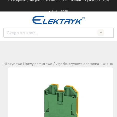
⚡ Zarejestruj się jako Instalator lub Hurtownik i zyskaj do -20%
rabatu B2B!
Search
/
ączki szynowe i listwy pomiarowe
Złączka szynowa ochronna - WPE 16