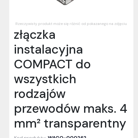
Rzeczywisty produkt może się różnić od pokazanego na zdjęciu
złączka
instalacyjna
COMPACT do
wszystkich
rodzajów
przewodów maks. 4
mm² transparentny
Kod produktu:
WAGO-000262