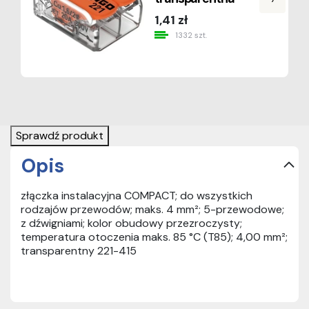
1,41 zł
1332 szt.
Sprawdź produkt
Opis
złączka instalacyjna COMPACT; do wszystkich
rodzajów przewodów; maks. 4 mm²; 5-przewodowe;
z dźwigniami; kolor obudowy przezroczysty;
temperatura otoczenia maks. 85 °C (T85); 4,00 mm²;
transparentny 221-415