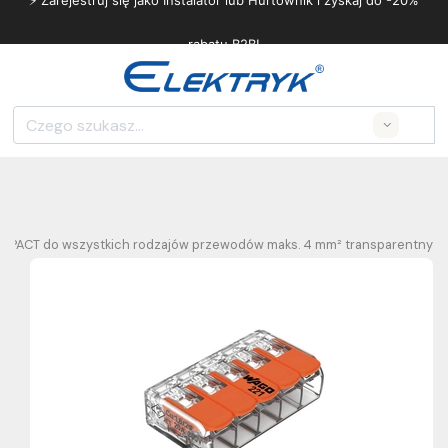
⚡ Zarejestruj się jako Instalator lub Hurtownik i zyskaj do -20%
rabatu B2B!
Search
COMPACT do wszystkich rodzajów przewodów maks. 4 mm² transparentny