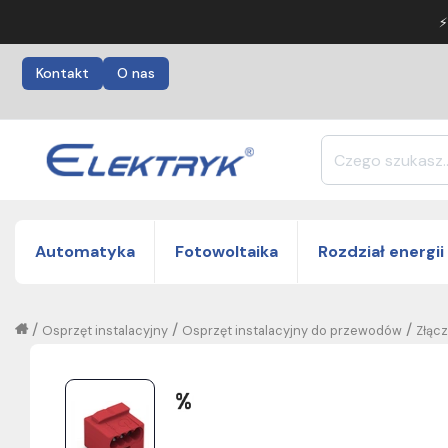
⚡
Kontakt
O nas
Automatyka
Fotowoltaika
Rozdział energii
/
/
/
Osprzęt instalacyjny
Osprzęt instalacyjny do przewodów
Złąc