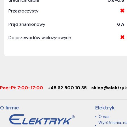
Średnica kabla
0.6-0.8
Przezroczysty
Prąd znamionowy
6 A
Do przewodów wielożyłowych
Pon-Pt 7:00-17:00
+48 62 500 10 35
sklep@elektryk
O firmie
Elektryk
O nas
Wyróżnienia, n