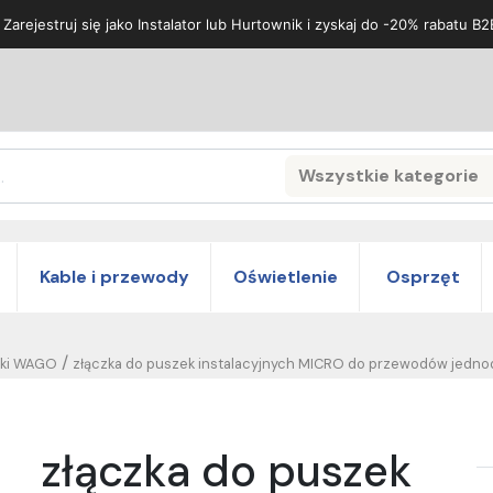
 Zarejestruj się jako Instalator lub Hurtownik i zyskaj do -20% rabatu B2
Wszystkie kategorie
Search
Kable i przewody
Oświetlenie
Osprzęt
/
zki WAGO
złączka do puszek instalacyjnych MICRO do przewodów jedn
złączka do puszek