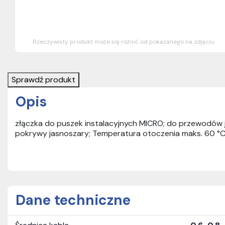
Rzeczywisty produkt może się różnić od pokazanego na zdjęciu
Sprawdź produkt
Opis
złączka do puszek instalacyjnych MICRO; do przewodów
pokrywy jasnoszary; Temperatura otoczenia maks. 60 °
Dane techniczne