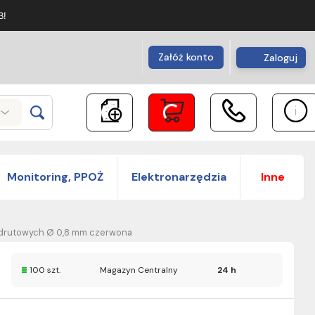
B!
Załóż konto
Zaloguj
Monitoring, PPOŻ
Elektronarzędzia
Inne
odrutowych Ø 0,8 mm czerwona
100 szt.
Magazyn Centralny
24 h