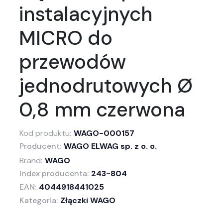
instalacyjnych
MICRO do
przewodów
jednodrutowych Ø
0,8 mm czerwona
Kod produktu:
WAGO-000157
Producent:
WAGO ELWAG sp. z o. o.
Brand:
WAGO
Index producenta:
243-804
EAN:
4044918441025
Kategoria:
Złączki WAGO