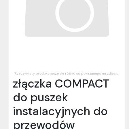
Rzeczywisty produkt może się różnić od pokazanego na zdjęciu
złączka COMPACT
do puszek
instalacyjnych do
przewodów