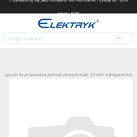
⚡ Zarejestruj się jako Instalator lub Hurtownik i zyskaj do -20%
rabatu B2B!
Search
lacyjnych do przewodów jednodrutowych maks. 2,5 mm² transparentny