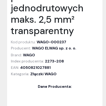
jednodrutowych
maks. 2,5 mm²
transparentny
Kod produktu:
WAGO-000237
Producent:
WAGO ELWAG sp. z o. o.
Brand:
WAGO
Index producenta:
2273-208
EAN:
4050821027881
Kategoria:
Złączki WAGO
Dane Producenta: