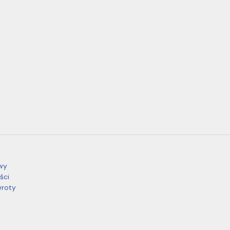
wy
ści
wroty