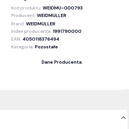
Kod produktu:
WEIDMU-000793
Producent:
WEIDMULLER
Brand:
WEIDMULLER
Index producenta:
1991790000
EAN:
4050118376494
Kategoria:
Pozostałe
Dane Producenta: