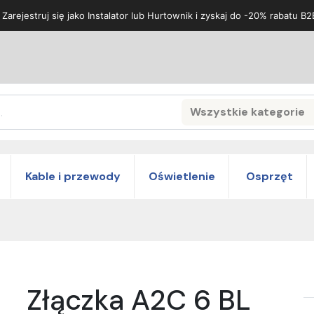
 Zarejestruj się jako Instalator lub Hurtownik i zyskaj do -20% rabatu B2
Wszystkie kategorie
Search
Kable i przewody
Oświetlenie
Osprzęt
Złączka A2C 6 BL