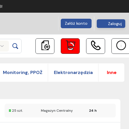
B!
Załóż konto
Zaloguj
Monitoring, PPOŻ
Elektronarzędzia
Inne
25 szt.
Magazyn Centralny
24 h