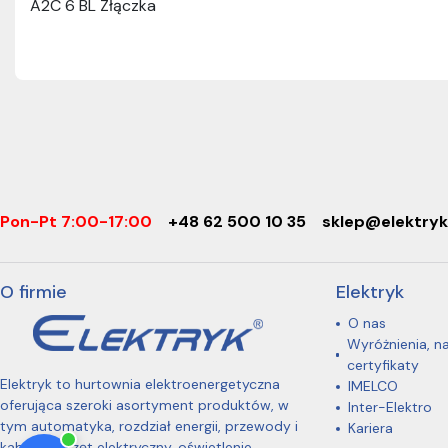
A2C 6 BL Złączka
Pon-Pt 7:00-17:00
+48 62 500 10 35
sklep@elektryk
O firmie
Elektryk
O nas
Wyróżnienia, n
certyfikaty
Elektryk to hurtownia elektroenergetyczna
IMELCO
oferująca szeroki asortyment produktów, w
Inter-Elektro
tym automatyka, rozdział energii, przewody i
Kariera
kable, osprzęt elektryczny, oświetlenie,