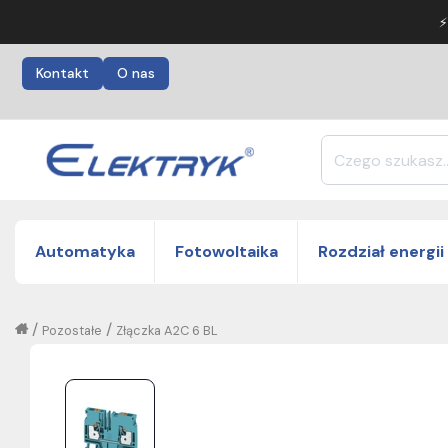
⚡
Kontakt
O nas
Automatyka
Fotowoltaika
Rozdział energii
/
/
Pozostałe
Złączka A2C 6 BL