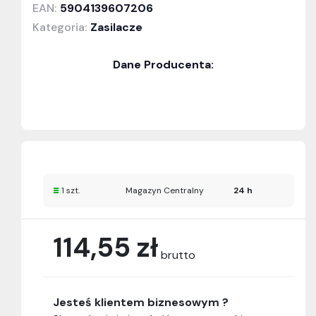
EAN:
5904139607206
Kategoria:
Zasilacze
Dane Producenta:
1 szt.
Magazyn Centralny
24 h
114,55 zł
brutto
Jesteś klientem biznesowym ?