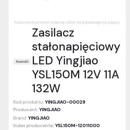
Rzeczywisty produkt może się różnić od pokazanego na zdjęciu
Zasilacz
stałonapięciowy
LED Yingjiao
Nowość
YSL150M 12V 11A
132W
Kod produktu:
YINGJIAO-00029
Producent:
YINGJIAO
Brand:
YINGJIAO
Index producenta:
YSL150M-12011000