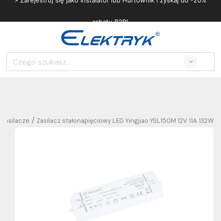
⚡ Zarejestruj się jako Instalator lub Hurtownik i zyskaj do -20%
rabatu B2B!
Search
/
Zasilacze
Zasilacz stałonapięciowy LED Yingjiao YSL150M 12V 11A 132W