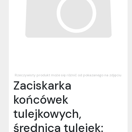
Rzeczywisty produkt może się różnić od pokazanego na zdjęciu
Zaciskarka
końcówek
tulejkowych,
średnica tulejek: