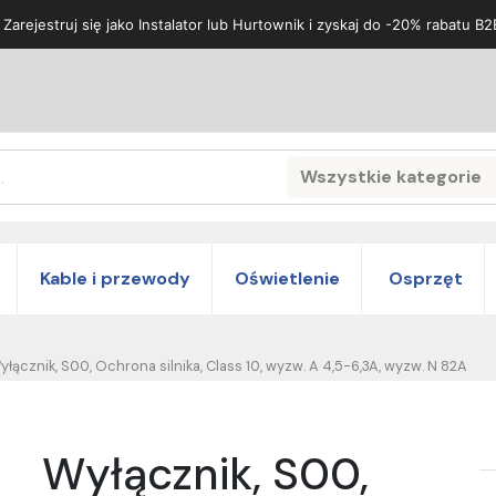
 Zarejestruj się jako Instalator lub Hurtownik i zyskaj do -20% rabatu B2
Wszystkie kategorie
Search
Kable i przewody
Oświetlenie
Osprzęt
yłącznik, S00, Ochrona silnika, Class 10, wyzw. A 4,5-6,3A, wyzw. N 82A
Wyłącznik, S00,