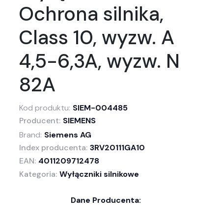
Ochrona silnika,
Class 10, wyzw. A
4,5-6,3A, wyzw. N
82A
Kod produktu:
SIEM-004485
Producent:
SIEMENS
Brand:
Siemens AG
Index producenta:
3RV20111GA10
EAN:
4011209712478
Kategoria:
Wyłączniki silnikowe
Dane Producenta: