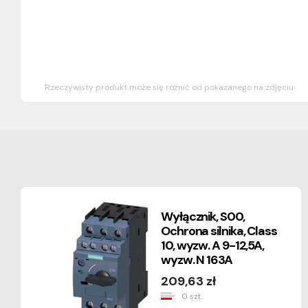
Rzeczywisty produkt może się różnić od pokazanego na zdjęciu
Wyłącznik, S00,
Ochrona silnika, Class
10, wyzw. A 9-12,5A,
wyzw. N 163A
209,63 zł
0 szt.