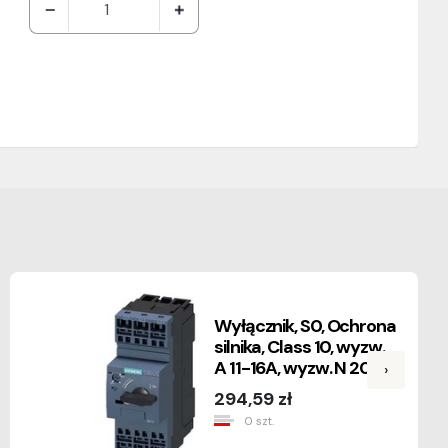
Wyłącznik, S0, Ochrona
silnika, Class 10, wyzw.
A 11-16A, wyzw. N 208A
›
294,59 zł
0 szt.