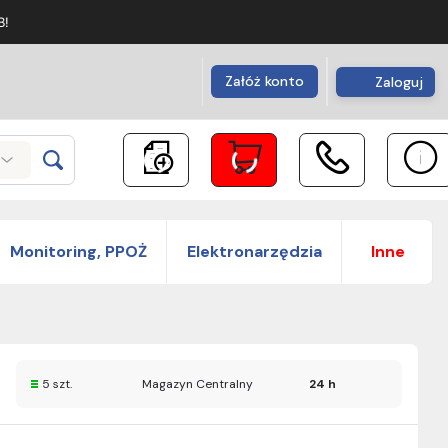
B!
Załóż konto
Zaloguj
Monitoring, PPOŻ
Elektronarzędzia
Inne
5 szt.
Magazyn Centralny
24 h