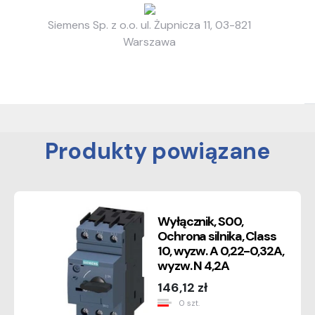
Siemens Sp. z o.o. ul. Żupnicza 11, 03-821
Warszawa
Produkty powiązane
Wyłącznik, S00,
Ochrona silnika, Class
10, wyzw. A 0,22-0,32A,
wyzw. N 4,2A
146,12 zł
0 szt.