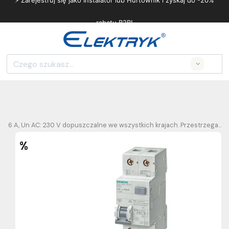
⚡ Zarejestruj się jako Instalator lub Hurtownik i zyskaj do -20%
rabatu B2B!
Search
In: 6 A, Un AC: 230 V dopuszczalne we wszystkich krajach. Przestrzega...