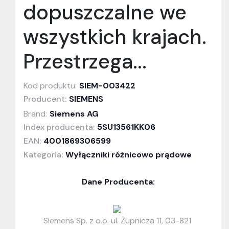
dopuszczalne we
wszystkich krajach.
Przestrzega...
Kod produktu:
SIEM-003422
Producent:
SIEMENS
Brand:
Siemens AG
Index producenta:
5SU13561KK06
EAN:
4001869306599
Kategoria:
Wyłączniki różnicowo prądowe
Dane Producenta:
Siemens Sp. z o.o. ul. Żupnicza 11, 03-821