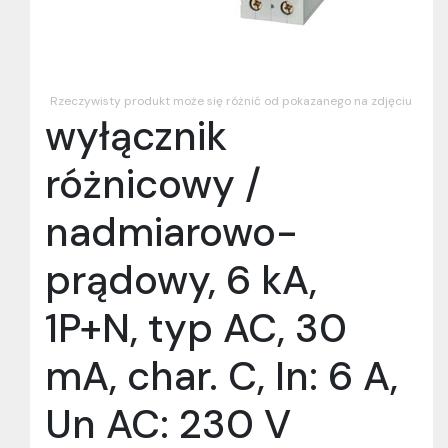
Rzeczywisty produkt może się różnić od pokazanego na zdjęciu
wyłącznik
różnicowy /
nadmiarowo-
prądowy, 6 kA,
1P+N, typ AC, 30
mA, char. C, In: 6 A,
Un AC: 230 V