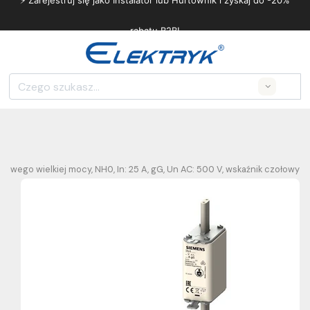
⚡ Zarejestruj się jako Instalator lub Hurtownik i zyskaj do -20%
rabatu B2B!
Search
owego wielkiej mocy, NH0, In: 25 A, gG, Un AC: 500 V, wskaźnik czołowy