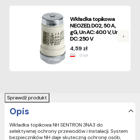
Wkładka topikowa
NEOZED, D02, 50 A,
gG, Un AC: 400 V, Un
›
DC: 250 V
4,59 zł
0 szt.
Sprawdź produkt
Opis
Wkładka topikowa NH SENTRON 3NA3 do
selektywnej ochrony przewodów i instalacji. System
bezpieczników NH daje skuteczną ochronę osób,