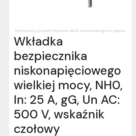
Rzeczywisty produkt może się różnić od pokazanego na zdjęciu
Wkładka
bezpiecznika
niskonapięciowego
wielkiej mocy, NH0,
In: 25 A, gG, Un AC:
500 V, wskaźnik
czołowy