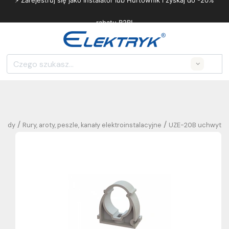
⚡ Zarejestruj się jako Instalator lub Hurtownik i zyskaj do -20%
rabatu B2B!
Search
/
/
ewody
Rury, aroty, peszle, kanały elektroinstalacyjne
UZE-20B uchwyt