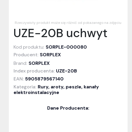
Rzeczywisty produkt może się różnić od pokazanego na zdjęciu
UZE-20B uchwyt
Kod produktu:
SORPLE-000080
Producent:
SORPLEX
Brand:
SORPLEX
Index producenta:
UZE-20B
EAN:
5905879567140
Kategoria:
Rury, aroty, peszle, kanały
elektroinstalacyjne
Dane Producenta: