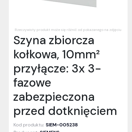
Rzeczywisty produkt może się różnić od pokazanego na zdjęciu
Szyna zbiorcza
kołkowa, 10mm²
przyłącze: 3x 3-
fazowe
zabezpieczona
przed dotknięciem
Kod produktu:
SIEM-005238