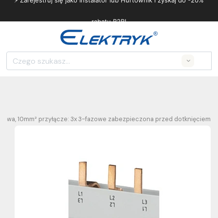
⚡ Zarejestruj się jako Instalator lub Hurtownik i zyskaj do -20%
rabatu B2B!
Search
łkowa, 10mm² przyłącze: 3x 3-fazowe zabezpieczona przed dotknięciem