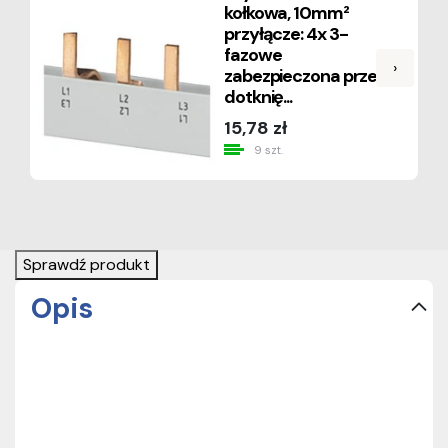
kołkowa, 10mm²
przyłącze: 4x 3-
fazowe
›
zabezpieczona przed
dotknię...
15,78 zł
9 szt.
Sprawdź produkt
Opis