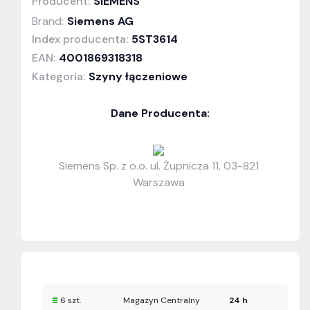
Producent:
SIEMENS
Brand:
Siemens AG
Index producenta:
5ST3614
EAN:
4001869318318
Kategoria:
Szyny łączeniowe
Dane Producenta:
Siemens Sp. z o.o. ul. Żupnicza 11, 03-821
Warszawa
6 szt.
Magazyn Centralny
24 h