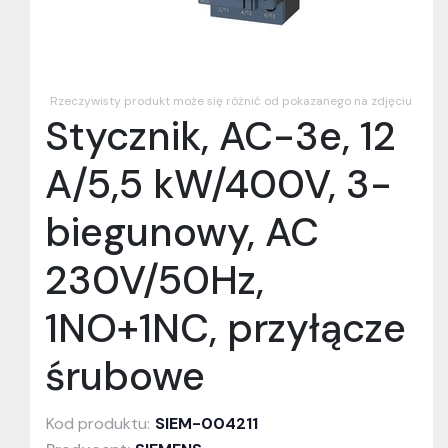
Rzeczywisty produkt może się różnić od pokazanego na zdjęciu
Stycznik, AC-3e, 12
A/5,5 kW/400V, 3-
biegunowy, AC
230V/50Hz,
1NO+1NC, przyłącze
śrubowe
Kod produktu:
SIEM-004211