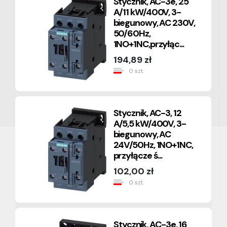
Stycznik, AC-3e, 25
A/11 kW/400V, 3-
biegunowy, AC 230V,
50/60Hz,
1NO+1NC,przyłąc...
194,89 zł
0 szt.
Stycznik, AC-3, 12
A/5,5 kW/400V, 3-
biegunowy, AC
24V/50Hz, 1NO+1NC,
przyłącze ś...
102,00 zł
0 szt.
Stycznik, AC-3e, 16