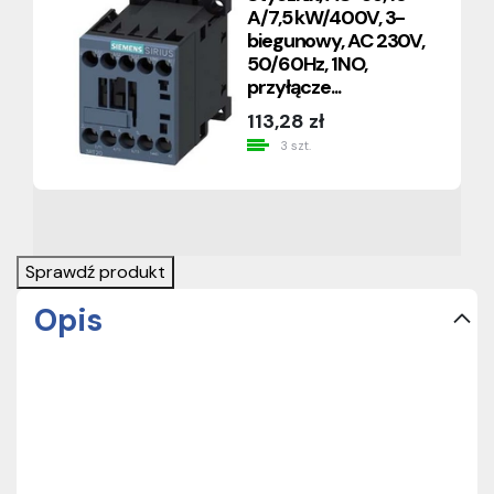
A/7,5 kW/400V, 3-
biegunowy, AC 230V,
50/60Hz, 1NO,
przyłącze...
113,28 zł
3 szt.
Sprawdź produkt
Opis