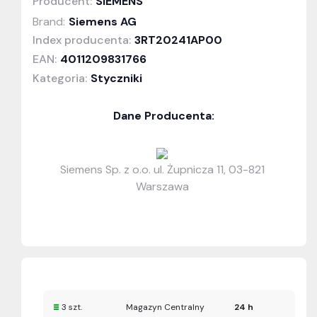
Producent:
SIEMENS
Brand:
Siemens AG
Index producenta:
3RT20241AP00
EAN:
4011209831766
Kategoria:
Styczniki
Dane Producenta:
Siemens Sp. z o.o. ul. Żupnicza 11, 03-821
Warszawa
3 szt.
Magazyn Centralny
24 h