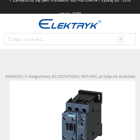
⚡ Zarejestruj się jako Instalator lub Hurtownik i zyskaj do -20%
rabatu B2B!
Search
A/5,5 kW/400V, 3-biegunowy, AC 230V/50Hz, 1NO+1NC, przyłącze śrubowe