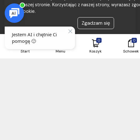
naszej stronie. Korzystając z naszej strony, wyrażasz zgod
cookie.
Zgadzam się
0
0
Start
Menu
Koszyk
Schowek