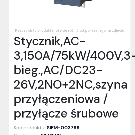
Rzeczywisty produkt może się różnić od pokazanego na zdjęciu
Stycznik,AC-
3,150A/75kW/400V,3
bieg.,AC/DC23-
26V,2NO+2NC,szyna
przyłączeniowa /
przyłącze śrubowe
Kod produktu:
SIEM-003799