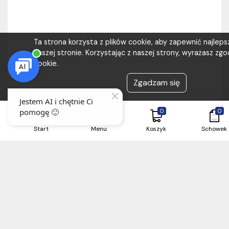
Ta strona korzysta z plików cookie, aby zapewnić najlep
naszej stronie. Korzystając z naszej strony, wyrażasz zgod
cookie.
Zgadzam się
0
0
Start
Menu
Koszyk
Schowek