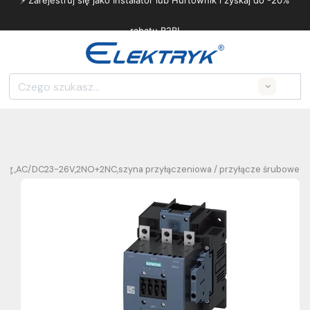
⚡ Zarejestruj się jako Instalator lub Hurtownik i zyskaj do -20%
rabatu B2B!
Search
ieg.,AC/DC23-26V,2NO+2NC,szyna przyłączeniowa / przyłącze śrubowe