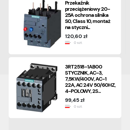
Przekaźnik
przeciążeniowy 20-
25A ochrona silnika
S0, Class 10, montaż
na styczni...
120,60 zł
0 szt.
3RT2518-1AB00
STYCZNIK, AC-3,
7,5KW/400V, AC-1
22A, AC 24V 50/60HZ,
4-POLOWY, 2S...
99,45 zł
0 szt.