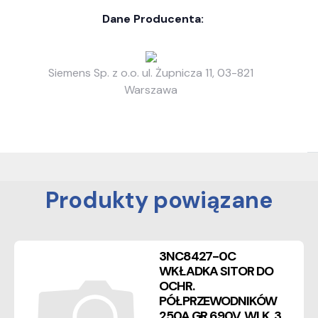
Dane Producenta:
Siemens Sp. z o.o. ul. Żupnicza 11, 03-821
Warszawa
Produkty powiązane
3NC8427-0C
WKŁADKA SITOR DO
OCHR.
PÓŁPRZEWODNIKÓW
250A GR 690V, WLK. 3