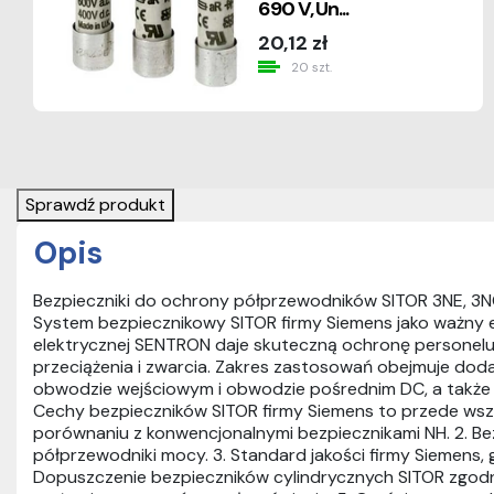
690 V, Un...
20,12 zł
20 szt.
Sprawdź produkt
Opis
Bezpieczniki do ochrony półprzewodników SITOR 3NE, 3N
System bezpiecznikowy SITOR firmy Siemens jako ważny
elektrycznej SENTRON daje skuteczną ochronę personelu, 
przeciążenia i zwarcia. Zakres zastosowań obejmuje dod
obwodzie wejściowym i obwodzie pośrednim DC, a także u
Cechy bezpieczników SITOR firmy Siemens to przede wsz
porównaniu z konwencjonalnymi bezpiecznikami NH. 2. Be
półprzewodniki mocy. 3. Standard jakości firmy Siemens,
Dopuszczenie bezpieczników cylindrycznych SITOR zgodnie