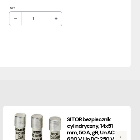
szt.
SITOR bezpiecznik
cylindryczny, 14x51
mm, 50 A, gR, Un AC:
›
690 V, Un DC: 250 V