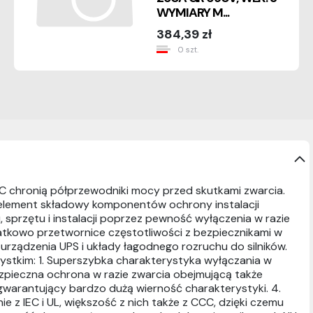
WYMIARY M...
384,39 zł
0 szt.
C chronią półprzewodniki mocy przed skutkami zwarcia.
 element składowy komponentów ochrony instalacji
sprzętu i instalacji poprzez pewność wyłączenia w razie
atkowo przetwornice częstotliwości z bezpiecznikami w
rządzenia UPS i układy łagodnego rozruchu do silników.
ystkim: 1. Superszybka charakterystyka wyłączania w
zpieczna ochrona w razie zwarcia obejmującą także
 gwarantujący bardzo dużą wierność charakterystyki. 4.
 z IEC i UL, większość z nich także z CCC, dzięki czemu