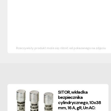
Rzeczywisty produkt może się różnić od pokazanego na zdjęciu
SITOR, wkładka
bezpiecznika
cylindrycznego, 10x38
mm, 16 A, gR, Un AC: