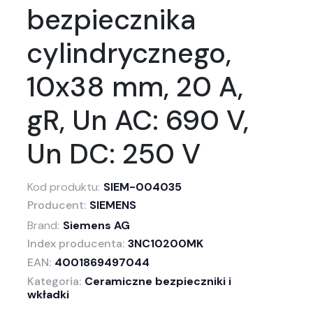
bezpiecznika
cylindrycznego,
10x38 mm, 20 A,
gR, Un AC: 690 V,
Un DC: 250 V
Kod produktu:
SIEM-004035
Producent:
SIEMENS
Brand:
Siemens AG
Index producenta:
3NC10200MK
EAN:
4001869497044
Kategoria:
Ceramiczne bezpieczniki i
wkładki