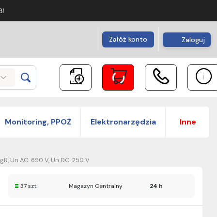
B!
Załóż konto
Zaloguj
Monitoring, PPOŻ
Elektronarzędzia
Inne
gR, Un AC: 690 V, Un DC: 250 V
37 szt.
Magazyn Centralny
24 h