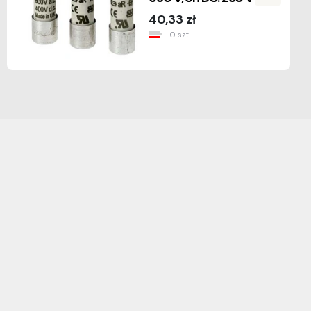
40,33 zł
0 szt.