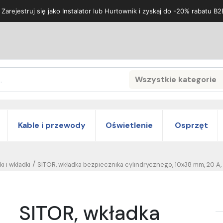
 Zarejestruj się jako Instalator lub Hurtownik i zyskaj do -20% rabatu B2
Wszystkie kategorie
Search
Kable i przewody
Oświetlenie
Osprzęt
/
 i wkładki
SITOR, wkładka bezpiecznika cylindrycznego, 10x38 mm, 20 A, 
SITOR, wkładka