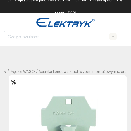
⚡ Zarejestruj się jako Instalator lub Hurtownik i zyskaj do -20%
rabatu B2B!
Search
/
/
odów
Złączki WAGO
ścianka końcowa z uchwytem montażowym szara