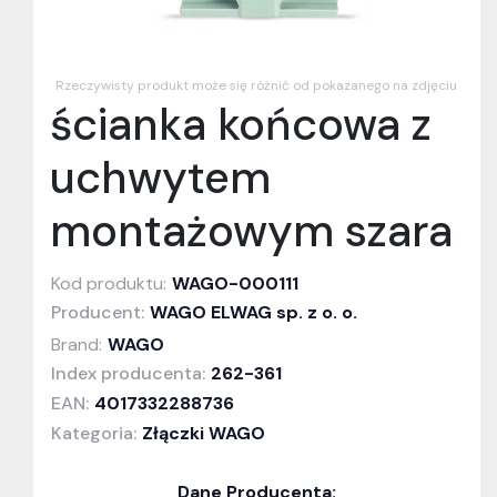
Rzeczywisty produkt może się różnić od pokazanego na zdjęciu
ścianka końcowa z
uchwytem
montażowym szara
Kod produktu:
WAGO-000111
Producent:
WAGO ELWAG sp. z o. o.
Brand:
WAGO
Index producenta:
262-361
EAN:
4017332288736
Kategoria:
Złączki WAGO
Dane Producenta: