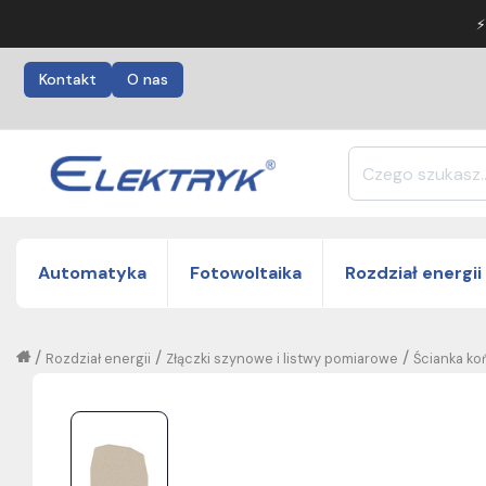
⚡
Kontakt
O nas
Automatyka
Fotowoltaika
Rozdział energii
/
/
/
Rozdział energii
Złączki szynowe i listwy pomiarowe
Ścianka ko