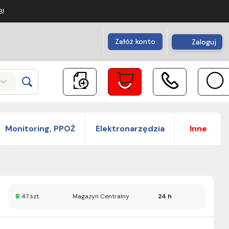
B!
Załóż konto
Zaloguj
Monitoring, PPOŻ
Elektronarzędzia
Inne
47 szt.
Magazyn Centralny
24 h