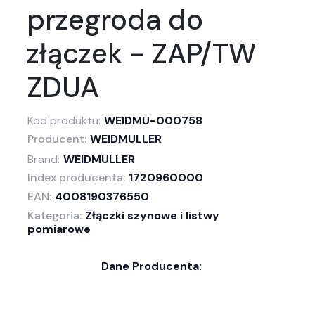
przegroda do
złączek - ZAP/TW
ZDUA
Kod produktu:
WEIDMU-000758
Producent:
WEIDMULLER
Brand:
WEIDMULLER
Index producenta:
1720960000
EAN:
4008190376550
Kategoria:
Złączki szynowe i listwy
pomiarowe
Dane Producenta: