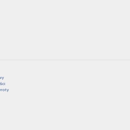
wy
ści
wroty