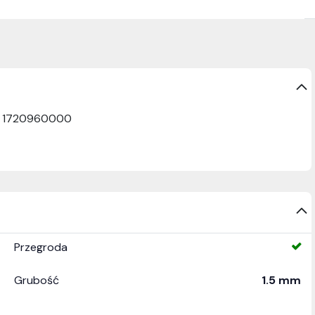
UA 1720960000
Przegroda
Grubość
1.5 mm