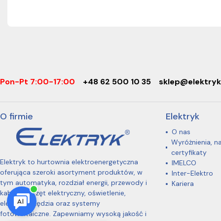
Pon-Pt 7:00-17:00
+48 62 500 10 35
sklep@elektryk
O firmie
Elektryk
O nas
Wyróżnienia, n
certyfikaty
Elektryk to hurtownia elektroenergetyczna
IMELCO
oferująca szeroki asortyment produktów, w
Inter-Elektro
tym automatyka, rozdział energii, przewody i
Kariera
kable, osprzęt elektryczny, oświetlenie,
elektronarzędzia oraz systemy
fotowoltaiczne. Zapewniamy wysoką jakość i