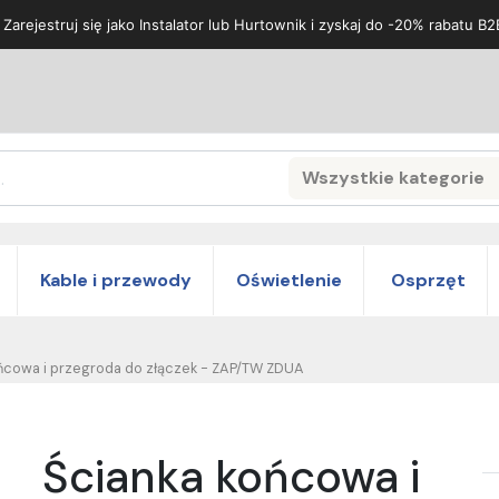
 Zarejestruj się jako Instalator lub Hurtownik i zyskaj do -20% rabatu B2
Wszystkie kategorie
Search
Kable i przewody
Oświetlenie
Osprzęt
ńcowa i przegroda do złączek - ZAP/TW ZDUA
Ścianka końcowa i