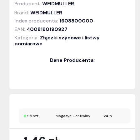
Producent:
WEIDMULLER
Brand:
WEIDMULLER
Index producenta:
1608800000
EAN:
4008190190927
Kategoria:
Złączki szynowe i listwy
pomiarowe
Dane Producenta:
95 szt.
Magazyn Centralny
24 h