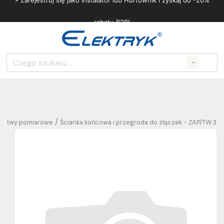
⚡ Zarejestruj się jako Instalator lub Hurtownik i zyskaj do -20%
rabatu B2B!
Search
/
 listwy pomiarowe
Ścianka końcowa i przegroda do złączek - ZAP/TW 3