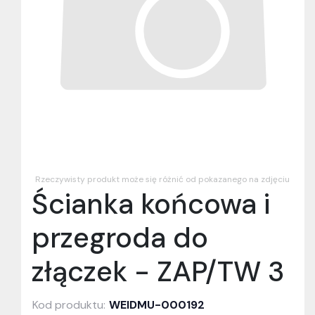
Rzeczywisty produkt może się różnić od pokazanego na zdjęciu
Ścianka końcowa i
przegroda do
złączek - ZAP/TW 3
Kod produktu:
WEIDMU-000192