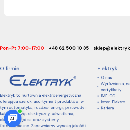
Pon-Pt 7:00-17:00
+48 62 500 10 35
sklep@elektryk
O firmie
Elektryk
O nas
Wyróżnienia, n
certyfikaty
Elektryk to hurtownia elektroenergetyczna
IMELCO
oferująca szeroki asortyment produktów, w
Inter-Elektro
tym automatyka, rozdział energii, przewody i
Kariera
kable, osprzęt elektryczny, oświetlenie,
elektronarzędzia oraz systemy
fotowoltaiczne. Zapewniamy wysoką jakość i