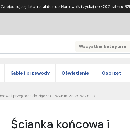
 Zarejestruj się jako Instalator lub Hurtownik i zyskaj do -20% rabatu B2
Wszystkie kategorie
Search
Kable i przewody
Oświetlenie
Osprzęt
ńcowa i przegroda do złączek - WAP 16+35 WTW 2.5-10
Ścianka końcowa i