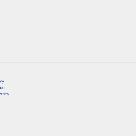
wy
ści
wroty