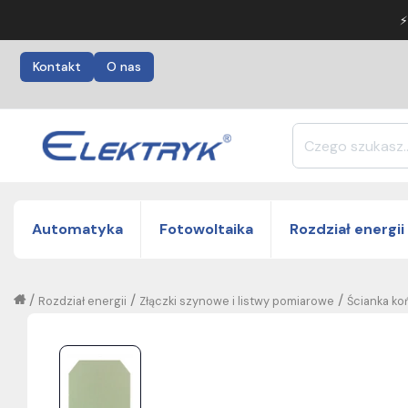
⚡
Kontakt
O nas
Automatyka
Fotowoltaika
Rozdział energii
/
/
/
Rozdział energii
Złączki szynowe i listwy pomiarowe
Ścianka ko