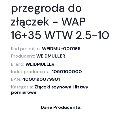
przegroda do
złączek - WAP
16+35 WTW 2.5-10
Kod produktu:
WEIDMU-000165
Producent:
WEIDMULLER
Brand:
WEIDMULLER
Index producenta:
1050100000
EAN:
4008190079901
Kategoria:
Złączki szynowe i listwy
pomiarowe
Dane Producenta: