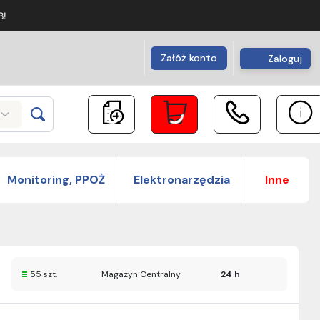
B!
Załóż konto
Zaloguj
Monitoring, PPOŻ
Elektronarzędzia
Inne
55 szt.
Magazyn Centralny
24 h