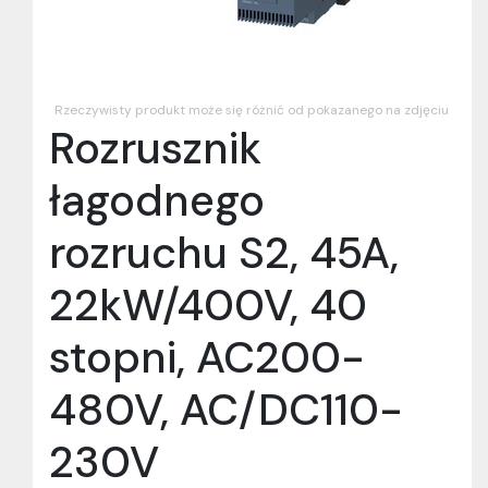
Rzeczywisty produkt może się różnić od pokazanego na zdjęciu
Rozrusznik
łagodnego
rozruchu S2, 45A,
22kW/400V, 40
stopni, AC200-
480V, AC/DC110-
230V