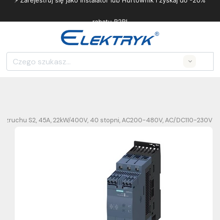
⚡ Zarejestruj się jako Instalator lub Hurtownik i zyskaj do -20%
rabatu B2B!
Search
rozruchu S2, 45A, 22kW/400V, 40 stopni, AC200-480V, AC/DC110-230V