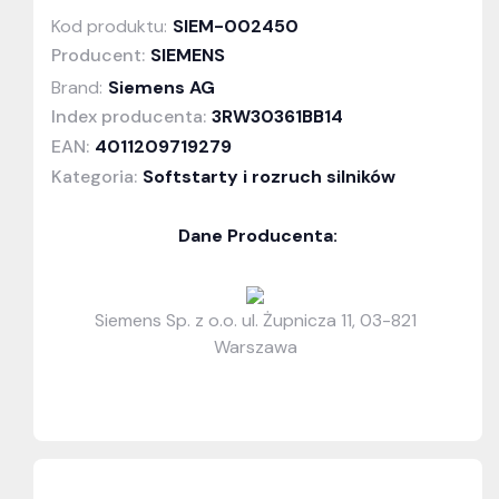
Kod produktu:
SIEM-002450
Producent:
SIEMENS
Brand:
Siemens AG
Index producenta:
3RW30361BB14
EAN:
4011209719279
Kategoria:
Softstarty i rozruch silników
Dane Producenta:
Siemens Sp. z o.o. ul. Żupnicza 11, 03-821
Warszawa