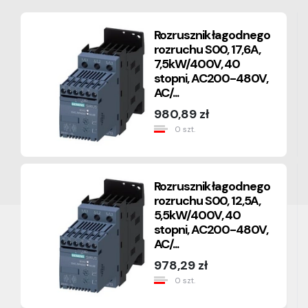
Rozrusznik łagodnego
rozruchu S00, 17,6A,
7,5kW/400V, 40
stopni, AC200-480V,
AC/...
980,89 zł
0 szt.
Rozrusznik łagodnego
rozruchu S00, 12,5A,
5,5kW/400V, 40
stopni, AC200-480V,
AC/...
978,29 zł
0 szt.