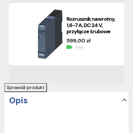
Rozrusznik nawrotny,
1,6-7 A, DC 24 V,
przyłącze śrubowe
599,00 zł
3 szt.
Sprawdź produkt
Opis