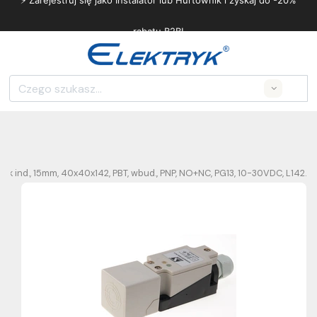
⚡ Zarejestruj się jako Instalator lub Hurtownik i zyskaj do -20%
rabatu B2B!
Search
 ind., 15mm, 40x40x142, PBT, wbud., PNP, NO+NC, PG13, 10-30VDC, L142.