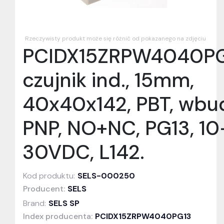
Rzeczywisty produkt może się różnić od pokazanego na zdjęciu
PCIDX15ZRPW4040P
czujnik ind., 15mm,
40x40x142, PBT, wbud
PNP, NO+NC, PG13, 10
30VDC, L142.
Kod produktu:
SELS-000250
Producent:
SELS
Brand:
SELS SP
Index producenta:
PCIDX15ZRPW4040PG13