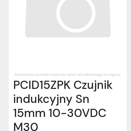
Rzeczywisty produkt może się różnić od pokazanego na zdjęciu
PCID15ZPK Czujnik
indukcyjny Sn
15mm 10-30VDC
M30