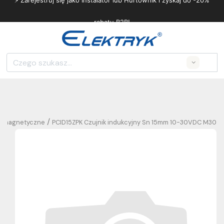
⚡ Zarejestruj się jako Instalator lub Hurtownik i zyskaj do -20%
rabatu B2B!
Search
/
ne magnetyczne
PCID15ZPK Czujnik indukcyjny Sn 15mm 10-30VDC M30