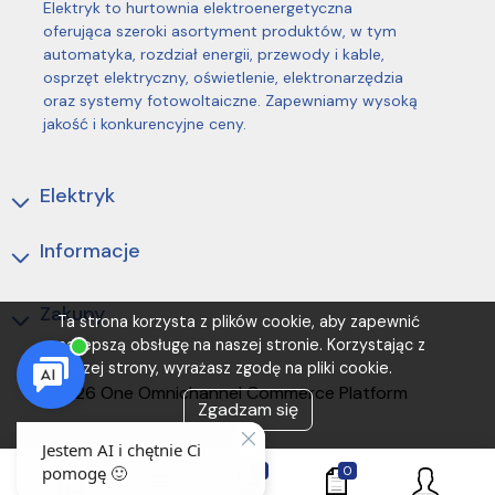
Elektryk to hurtownia elektroenergetyczna
oferująca szeroki asortyment produktów, w tym
automatyka, rozdział energii, przewody i kable,
osprzęt elektryczny, oświetlenie, elektronarzędzia
oraz systemy fotowoltaiczne. Zapewniamy wysoką
jakość i konkurencyjne ceny.
Elektryk
Informacje
Zakupy
Ta strona korzysta z plików cookie, aby zapewnić
najlepszą obsługę na naszej stronie. Korzystając z
naszej strony, wyrażasz zgodę na pliki cookie.
(C) 2026 One Omnichannel Commerce Platform
Zgadzam się
0
0