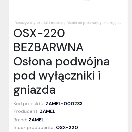
Rzeczywisty produkt może się różnić od pokazanego na zdjęciu
OSX-220
BEZBARWNA
Osłona podwójna
pod wyłączniki i
gniazda
Kod produktu:
ZAMEL-000233
Producent:
ZAMEL
Brand:
ZAMEL
Index producenta:
OSX-220