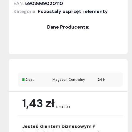
EAN:
5903669020110
Kategoria:
Pozostały osprzęt i elementy
Dane Producenta:
2 szt.
Magazyn Centralny
24 h
1,43 zł
brutto
Jesteś klientem biznesowym ?