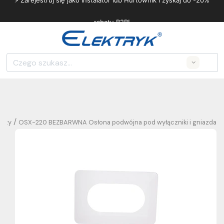
⚡ Zarejestruj się jako Instalator lub Hurtownik i zyskaj do -20%
rabatu B2B!
Search
/
enty
OSX-220 BEZBARWNA Osłona podwójna pod wyłączniki i gniazda