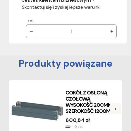
Jesteś klientem biznesowym ?
Skontaktuj się i zyskaj lepsze warunki
szt.
Produkty powiązane
COKÓŁ Z OSŁONĄ
CZOŁOWĄ
WYSOKOŚĆ 200MM
›
SZEROKOŚĆ 1200MM
600,84 zł
0 szt.