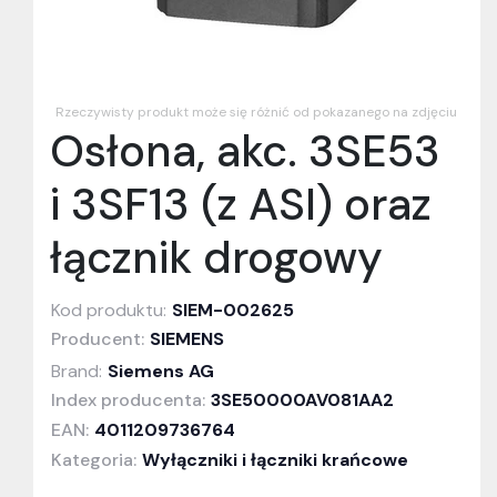
Rzeczywisty produkt może się różnić od pokazanego na zdjęciu
Osłona, akc. 3SE53
i 3SF13 (z ASI) oraz
łącznik drogowy
Kod produktu:
SIEM-002625
Producent:
SIEMENS
Brand:
Siemens AG
Index producenta:
3SE50000AV081AA2
EAN:
4011209736764
Kategoria:
Wyłączniki i łączniki krańcowe