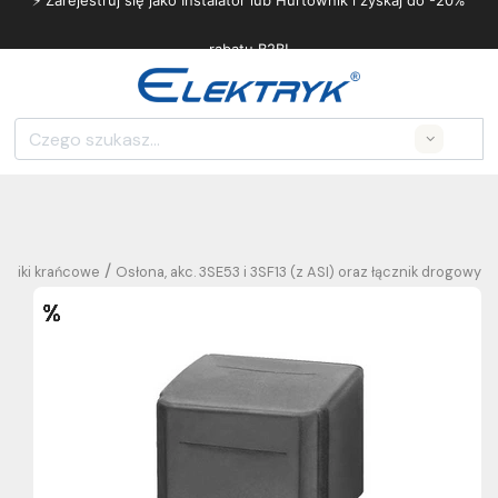
⚡ Zarejestruj się jako Instalator lub Hurtownik i zyskaj do -20%
rabatu B2B!
Search
/
czniki krańcowe
Osłona, akc. 3SE53 i 3SF13 (z ASI) oraz łącznik drogowy