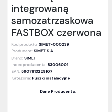
integrowaną
samozatrzaskowa
FASTBOX czerwona
Kod produktu:
SIMET-000239
Producent:
SIMET S.A.
Brand:
SIMET
Index producenta:
83006001
EAN:
5907813229107
Kategoria:
Puszki instalacyjne
Dane Producenta: