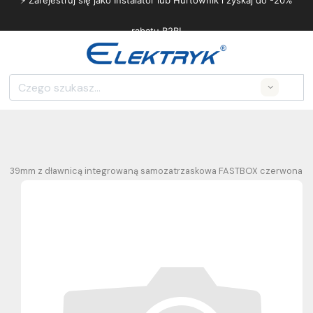
⚡ Zarejestruj się jako Instalator lub Hurtownik i zyskaj do -20%
rabatu B2B!
Search
84x39mm z dławnicą integrowaną samozatrzaskowa FASTBOX czerwona