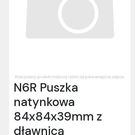
Rzeczywisty produkt może się różnić od pokazanego na zdjęciu
N6R Puszka
natynkowa
84x84x39mm z
dławnicą