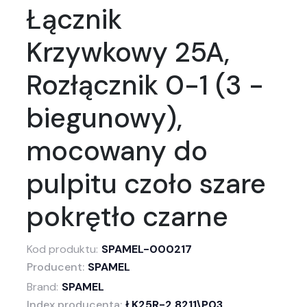
Łącznik
Krzywkowy 25A,
Rozłącznik 0-1 (3 -
biegunowy),
mocowany do
pulpitu czoło szare
pokrętło czarne
Kod produktu:
SPAMEL-000217
Producent:
SPAMEL
Brand:
SPAMEL
Index producenta:
ŁK25R-2.8211\P03