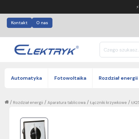
⚡
Kontakt
O nas
Automatyka
Fotowoltaika
Rozdział energii
/
/
/
/
Rozdział energii
Aparatura tablicowa
Łączniki krzywkowe
ŁK2