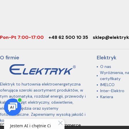
Pon-Pt 7:00-17:00
+48 62 500 10 35
sklep@elektryk
O firmie
Elektryk
O nas
Wyróżnienia, n
certyfikaty
Elektryk to hurtownia elektroenergetyczna
IMELCO
oferująca szeroki asortyment produktów, w
Inter-Elektro
tym automatyka, rozdział energii, przewody i
Kariera
kable, osprzęt elektryczny, oświetlenie,
elektronarzędzia oraz systemy
fotowoltaiczne. Zapewniamy wysoką jakość i
konkurencyjne ceny.
(C) 2026 One Omnichannel Commerce