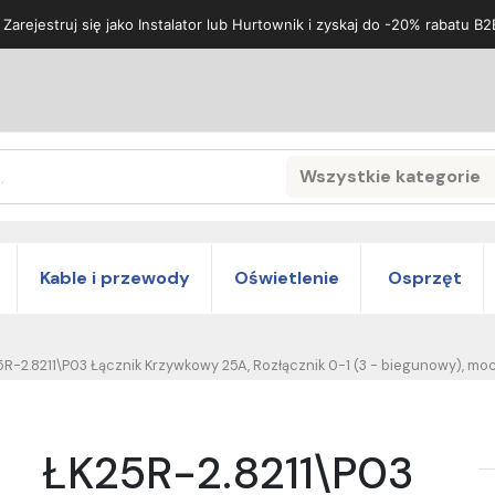
 Zarejestruj się jako Instalator lub Hurtownik i zyskaj do -20% rabatu B2
Wszystkie kategorie
Search
Kable i przewody
Oświetlenie
Osprzęt
5R-2.8211\P03 Łącznik Krzywkowy 25A, Rozłącznik 0-1 (3 - biegunowy), mo
ŁK25R-2.8211\P03