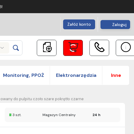
B!
Załóż konto
Zaloguj
Monitoring, PPOŻ
Elektronarzędzia
Inne
cowany do pulpitu czoło szare pokrętło czarne
3 szt.
Magazyn Centralny
24 h