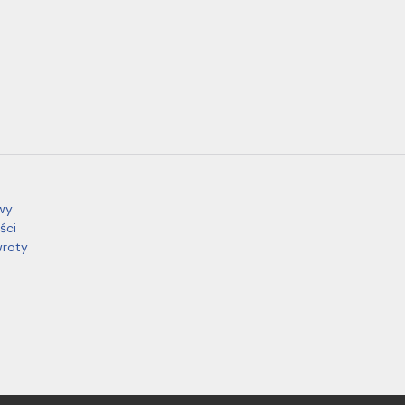
wy
ści
wroty