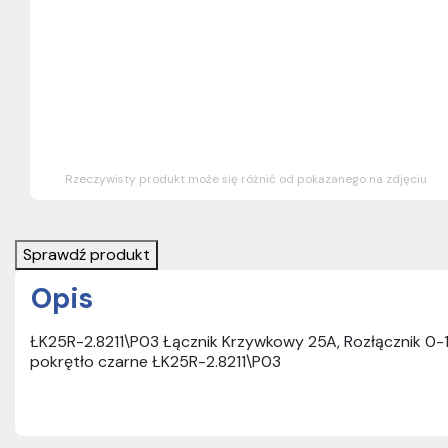
Rzeczywisty produkt może się różnić od pokazanego na zdjęciu
Sprawdź produkt
Opis
ŁK25R-2.8211\P03 Łącznik Krzywkowy 25A, Rozłącznik 0-1
pokrętło czarne ŁK25R-2.8211\P03