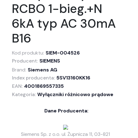
RCBO 1-bieg.+N
6kA typ AC 30mA
B16
Kod produktu:
SIEM-004526
Producent:
SIEMENS
Brand:
Siemens AG
Index producenta:
5SV13160KK16
EAN:
4001869557335
Kategoria:
Wyłączniki różnicowo prądowe
Dane Producenta:
Siemens Sp. z o.o. ul. Żupnicza 11, 03-821