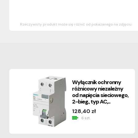
Rzeczywisty produkt może się różnić od pokazanego na zdjęciu
Wyłącznik ochronny
różnicowy niezależny
od napięcia sieciowego,
2-bieg., typ AC,...
128,40 zł
6 szt.