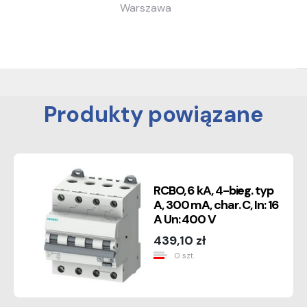
Warszawa
Produkty powiązane
RCBO, 6 kA, 4-bieg. typ
A, 300 mA, char. C, In: 16
A Un: 400 V
439,10 zł
0 szt.