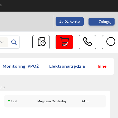
B!
Załóż konto
Zaloguj
Monitoring, PPOŻ
Elektronarzędzia
Inne
B16
1 szt.
Magazyn Centralny
24 h