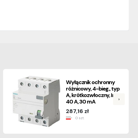
Wyłącznik ochronny
różnicowy, 4-bieg., typ
A, krótkozwłoczny, In:
›
40 A, 30 mA
287,16 zł
0 szt.