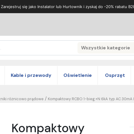
 Zarejestruj się jako Instalator lub Hurtownik i zyskaj do -20% rabatu B2
Wszystkie kategorie
Search
Kable i przewody
Oświetlenie
Osprzęt
/
niki różnicowo prądowe
Kompaktowy RCBO 1-bieg.+N 6kA typ AC 30mA 
Kompaktowy