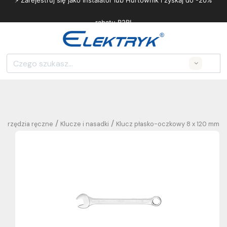
⚡ Zarejestruj się jako Instalator lub Hurtownik i zyskaj do -20%
rabatu B2B!
Search
/
/
Narzędzia ręczne
Klucze i nasadki
Klucz płasko-oczkowy 8 x 120 mm