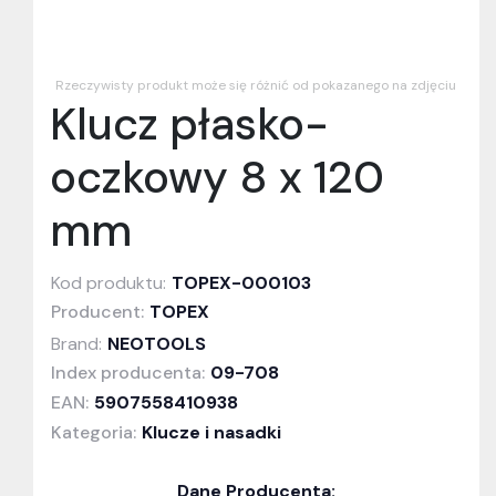
Rzeczywisty produkt może się różnić od pokazanego na zdjęciu
Klucz płasko-
oczkowy 8 x 120
mm
Kod produktu:
TOPEX-000103
Producent:
TOPEX
Brand:
NEOTOOLS
Index producenta:
09-708
EAN:
5907558410938
Kategoria:
Klucze i nasadki
Dane Producenta: