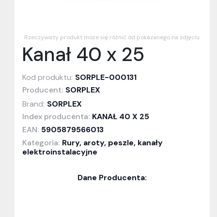
Rzeczywisty produkt może się różnić od pokazanego na zdjęciu
Kanał 40 x 25
Kod produktu:
SORPLE-000131
Producent:
SORPLEX
Brand:
SORPLEX
Index producenta:
KANAŁ 40 X 25
EAN:
5905879566013
Kategoria:
Rury, aroty, peszle, kanały
elektroinstalacyjne
Dane Producenta: