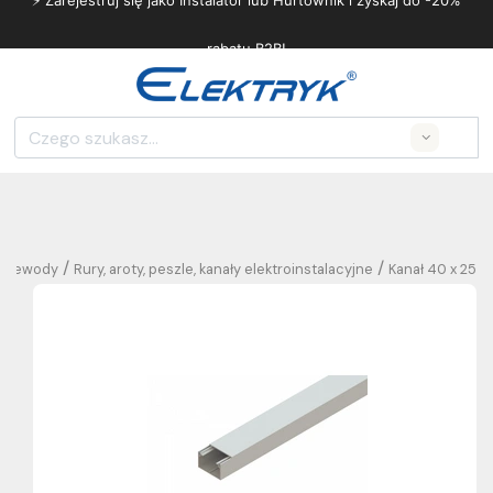
⚡ Zarejestruj się jako Instalator lub Hurtownik i zyskaj do -20%
rabatu B2B!
Search
/
/
 przewody
Rury, aroty, peszle, kanały elektroinstalacyjne
Kanał 40 x 25